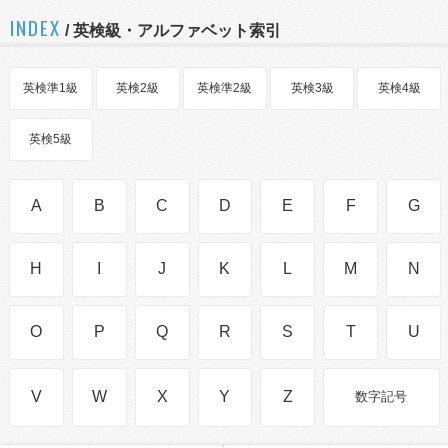
INDEX
/ 英検級・アルファベット索引
英検準1級
英検2級
英検準2級
英検3級
英検4級
英検5級
A
B
C
D
E
F
G
H
I
J
K
L
M
N
O
P
Q
R
S
T
U
V
W
X
Y
Z
数字記号