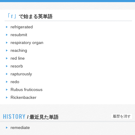
｢r｣
で始まる英単語
refrigerated
resubmit
respiratory organ
reaching
red line
resorb
rapturously
redo
Rubus fruticosus
Rickenbacker
HISTORY
履歴を消す
/
最近見た単語
remediate