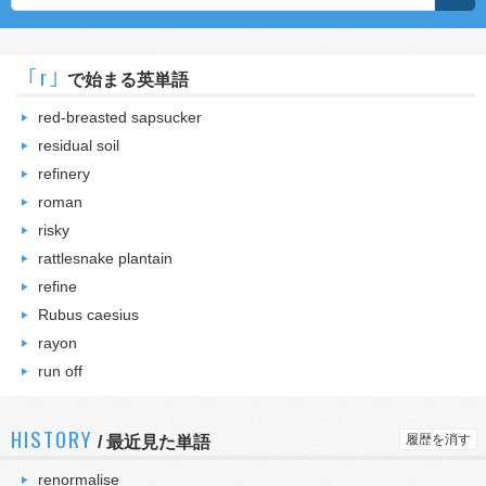
｢r｣
で始まる英単語
red-breasted sapsucker
residual soil
refinery
roman
risky
rattlesnake plantain
refine
Rubus caesius
rayon
run off
HISTORY
履歴を消す
/
最近見た単語
renormalise