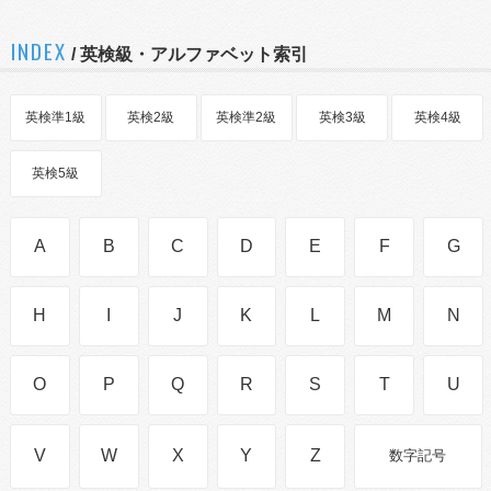
INDEX
/ 英検級・アルファベット索引
英検準1級
英検2級
英検準2級
英検3級
英検4級
英検5級
A
B
C
D
E
F
G
H
I
J
K
L
M
N
O
P
Q
R
S
T
U
V
W
X
Y
Z
数字記号