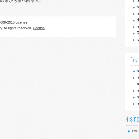
め家から家へ回る人。
r
r
r
r
09-2010
License
r
. All rights reserved.
License
R
r
｢re
r
r
r
r
r
r
HIST
ren