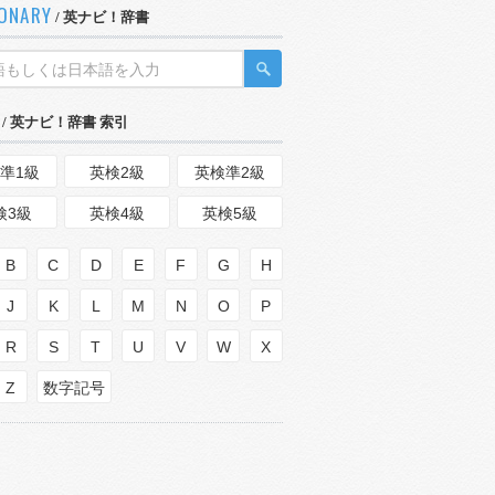
IONARY
/ 英ナビ！辞書
/ 英ナビ！辞書 索引
準1級
英検2級
英検準2級
検3級
英検4級
英検5級
B
C
D
E
F
G
H
J
K
L
M
N
O
P
R
S
T
U
V
W
X
Z
数字記号