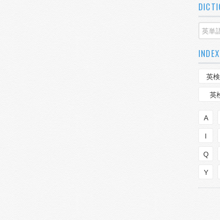
DICT
INDEX
英検
英
A
I
Q
Y