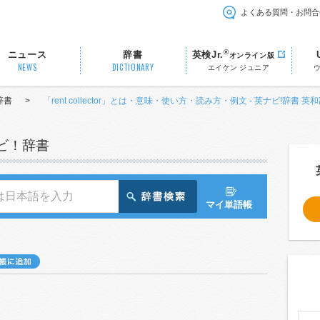
よくある質問・お問合
®
ニュース
辞書
英検Jr.
オンライン版
NEWS
DICTIONARY
エイケン ジュニア
辞書
>
「rent collector」とは・意味・使い方・読み方・例文 - 英ナビ!辞書 英
ナビ！辞書
マイ単語帳