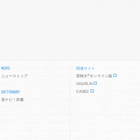
NEWS
関連サイト
®
ニューストップ
英検Jr.
オンライン版
UGUIS.AI
DICTIONARY
CASEC
英ナビ！辞書