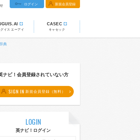
ログイン
新規会員登録
せ
UGUIS.AI
CASEC
ウグイス エーアイ
キャセック
和辞典
英ナビ！会員登録されていない方
SIGN IN
新規会員登録（無料）
LOGIN
英ナビ！ログイン