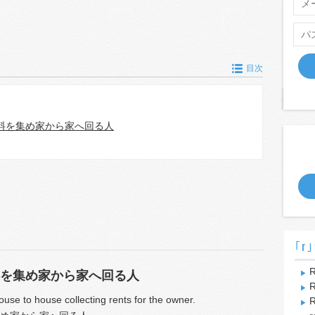
目次
料を集め家から家へ回る人
｢r｣
R
を集め家から家へ回る人
R
use to house collecting rents for the owner.
R