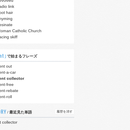
evolved
adio link
oot hair
hyming
esinate
oman Catholic Church
acing skiff
nt｣
で始まるフレーズ
ent out
ent-a-car
ent collector
ent-free
ent-rebate
ent-roll
ORY
履歴を消す
/ 最近見た単語
t collector