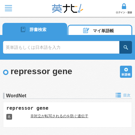
辞書検索
マイ単語帳
repressor gene
WordNet
目次
repressor gene
非対立が転写されるのを防ぐ遺伝子
名