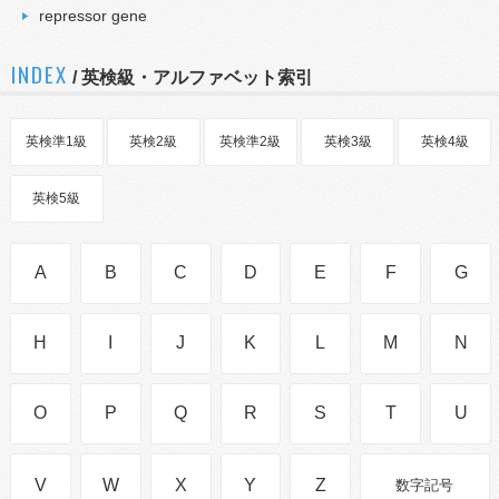
repressor gene
INDEX
/ 英検級・アルファベット索引
英検準1級
英検2級
英検準2級
英検3級
英検4級
英検5級
A
B
C
D
E
F
G
H
I
J
K
L
M
N
O
P
Q
R
S
T
U
V
W
X
Y
Z
数字記号