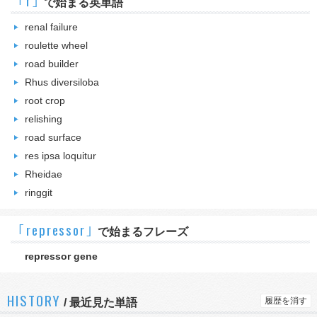
｢r｣
で始まる英単語
renal failure
roulette wheel
road builder
Rhus diversiloba
root crop
relishing
road surface
res ipsa loquitur
Rheidae
ringgit
｢repressor｣
で始まるフレーズ
repressor gene
HISTORY
履歴を消す
/
最近見た単語