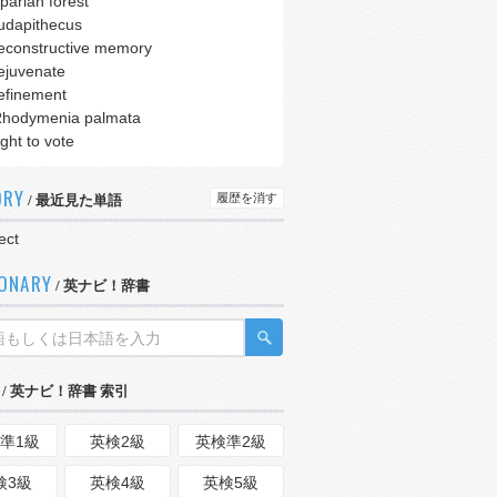
iparian forest
udapithecus
econstructive memory
ejuvenate
efinement
hodymenia palmata
ight to vote
ORY
履歴を消す
/ 最近見た単語
ect
IONARY
/ 英ナビ！辞書
/ 英ナビ！辞書 索引
準1級
英検2級
英検準2級
検3級
英検4級
英検5級