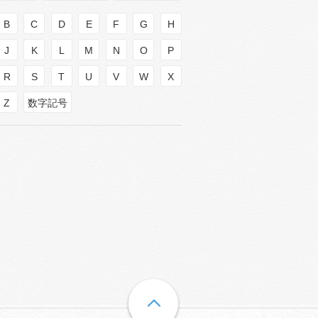
B
C
D
E
F
G
H
J
K
L
M
N
O
P
R
S
T
U
V
W
X
Z
数字記号