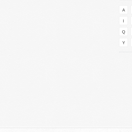
A
I
Q
Y