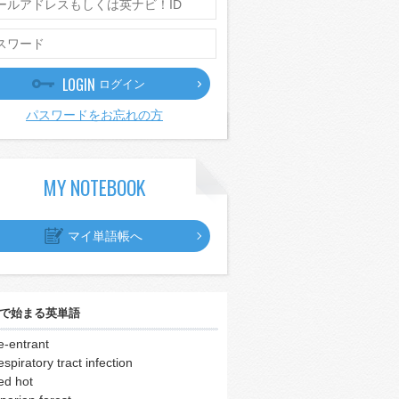
LOGIN
ログイン
パスワードをお忘れの方
MY NOTEBOOK
マイ単語帳へ
で始まる英単語
e-entrant
espiratory tract infection
ed hot