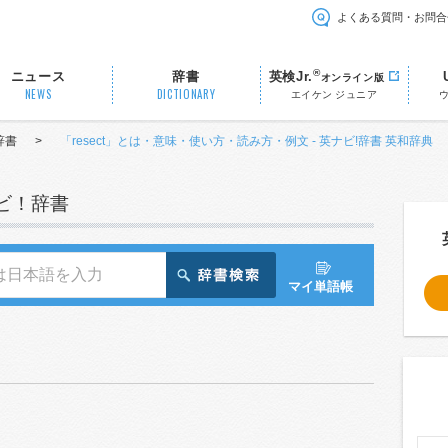
よくある質問・お問合
®
ニュース
辞書
英検Jr.
オンライン版
NEWS
DICTIONARY
エイケン ジュニア
辞書
>
「resect」とは・意味・使い方・読み方・例文 - 英ナビ!辞書 英和辞典
ナビ！辞書
マイ単語帳