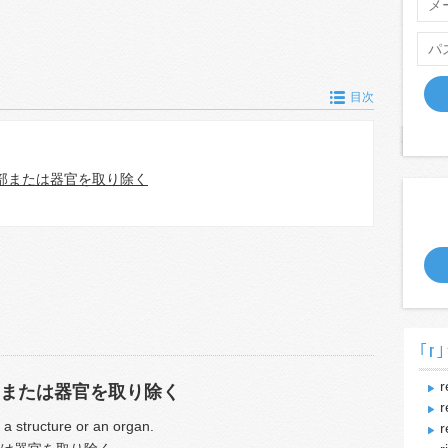
目次
部または器官を取り除く
｢r｣
r
または器官を取り除く
r
 a structure or an organ.
r