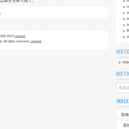
は器官を取り除く。
r
r
r
e
r
r
R
09-2010
License
r
. All rights reserved.
License
HIST
res
DICT
INDEX
英検
英