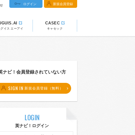
ログイン
新規会員登録
せ
UGUIS.AI
CASEC
ウグイス エーアイ
キャセック
英ナビ！会員登録されていない方
SIGN IN
新規会員登録（無料）
LOGIN
英ナビ！ログイン