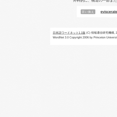
外科的に、構造の一部また
eviscerat
言い換え
日本語ワードネット1.1版
(C) 情報通信研究機構, 20
WordNet 3.0 Copyright 2006 by Princeton University