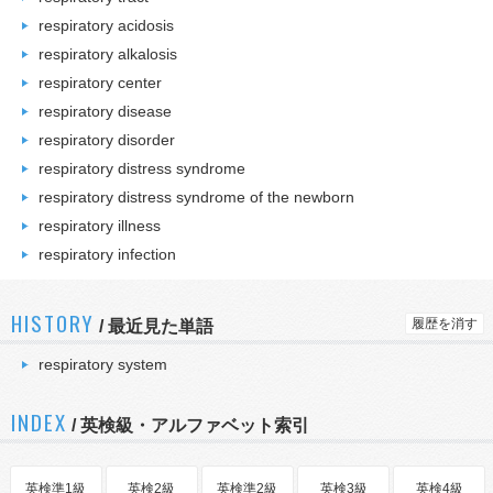
respiratory acidosis
respiratory alkalosis
respiratory center
respiratory disease
respiratory disorder
respiratory distress syndrome
respiratory distress syndrome of the newborn
respiratory illness
respiratory infection
HISTORY
履歴を消す
/
最近見た単語
respiratory system
INDEX
/ 英検級・アルファベット索引
英検準1級
英検2級
英検準2級
英検3級
英検4級