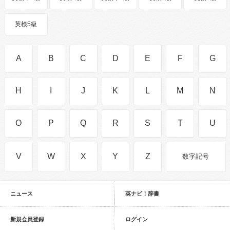
英検5級
A
B
C
D
E
F
G
H
I
J
K
L
M
N
O
P
Q
R
S
T
U
V
W
X
Y
Z
数字記号
ニュース
英ナビ！辞書
新規会員登録
ログイン