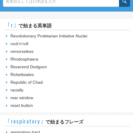
｢r｣
で始まる英単語
Revolutionary Proletarian Initiative Nuclei
rock'n'roll
remorseless
Rhodosphaera
Reverend Dodgson
Rickettsiales
Republic of Chad
racially
rear window
reset button
｢respiratory｣
で始まるフレーズ
respiratory tract