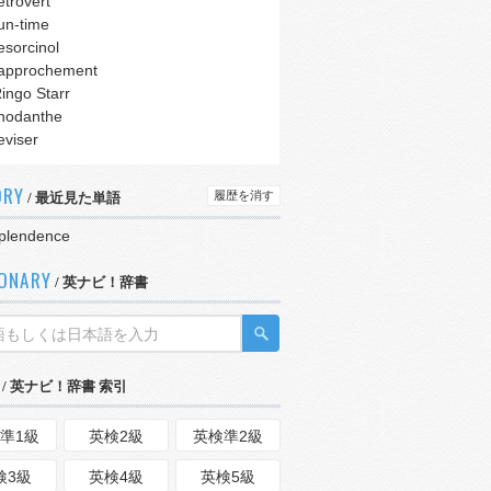
etrovert
un-time
esorcinol
approchement
ingo Starr
hodanthe
eviser
ORY
履歴を消す
/ 最近見た単語
plendence
IONARY
/ 英ナビ！辞書
/ 英ナビ！辞書 索引
準1級
英検2級
英検準2級
検3級
英検4級
英検5級