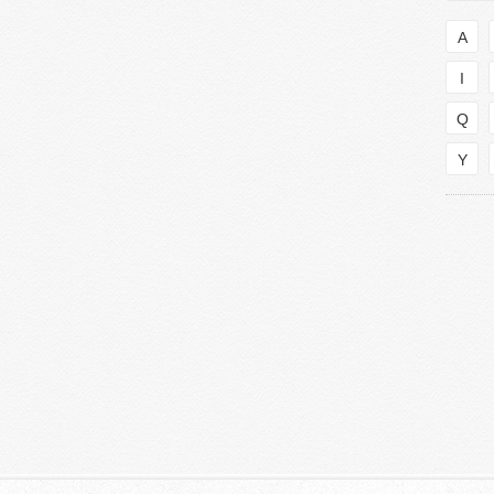
A
I
Q
Y