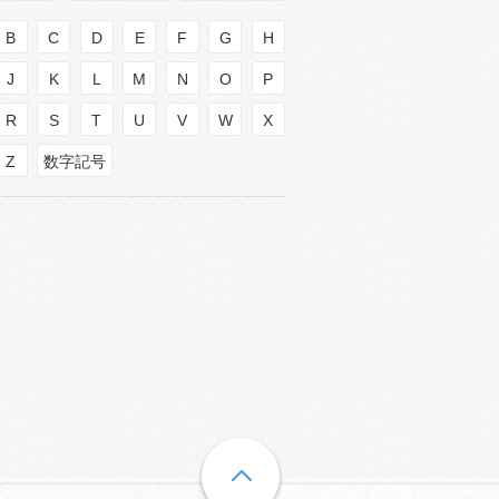
B
C
D
E
F
G
H
J
K
L
M
N
O
P
R
S
T
U
V
W
X
Z
数字記号