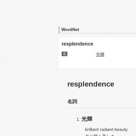
WordNet
resplendence
名
光輝
resplendence
名詞
光輝
brilliant radiant beauty.