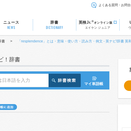
よくある質問・お問合
®
ニュース
辞書
英検Jr.
オンライン版
NEWS
DICTIONARY
エイケン ジュニア
辞書
>
「resplendence」とは・意味・使い方・読み方・例文 - 英ナビ!辞書 英
ナビ！辞書
マイ単語帳