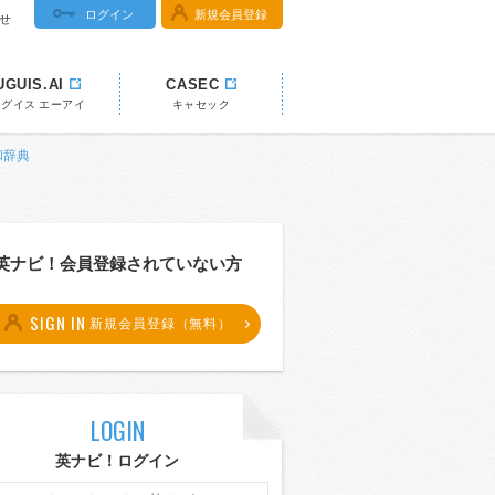
ログイン
新規会員登録
せ
UGUIS.AI
CASEC
ウグイス エーアイ
キャセック
和辞典
英ナビ！会員登録されていない方
SIGN IN
新規会員登録（無料）
LOGIN
英ナビ！ログイン