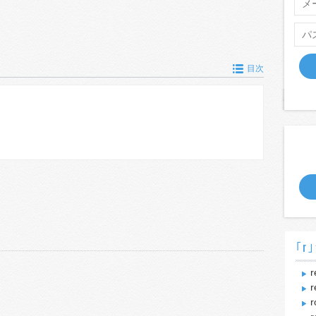
目次
｢r｣
r
r
r