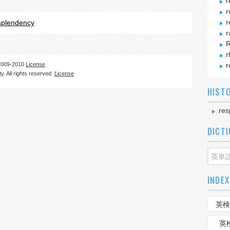
r
r
r
splendency
r
R
r
09-2010
License
r
. All rights reserved.
License
HIST
res
DICT
INDEX
英検
英