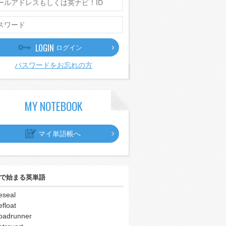
LOGIN
ログイン
パスワードをお忘れの方
MY NOTEBOOK
マイ単語帳へ
で始まる英単語
eseal
efloat
oadrunner