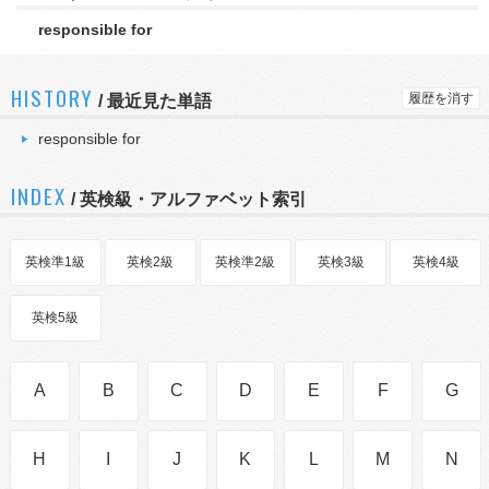
responsible for
HISTORY
履歴を消す
/
最近見た単語
responsible for
INDEX
/ 英検級・アルファベット索引
英検準1級
英検2級
英検準2級
英検3級
英検4級
英検5級
A
B
C
D
E
F
G
H
I
J
K
L
M
N