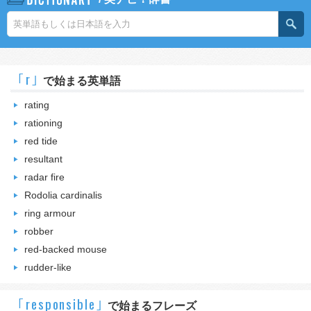
｢r｣
で始まる英単語
rating
rationing
red tide
resultant
radar fire
Rodolia cardinalis
ring armour
robber
red-backed mouse
rudder-like
｢responsible｣
で始まるフレーズ