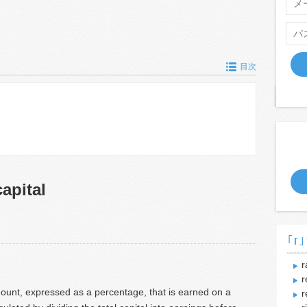
目次
apital
｢r｣
r
r
mount, expressed as a percentage, that is earned on a
r