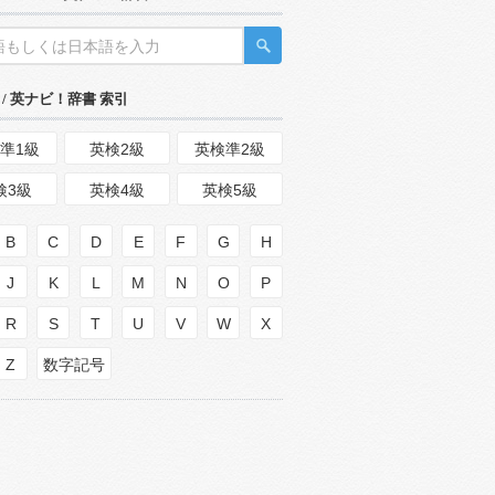
/ 英ナビ！辞書 索引
準1級
英検2級
英検準2級
検3級
英検4級
英検5級
B
C
D
E
F
G
H
J
K
L
M
N
O
P
R
S
T
U
V
W
X
Z
数字記号