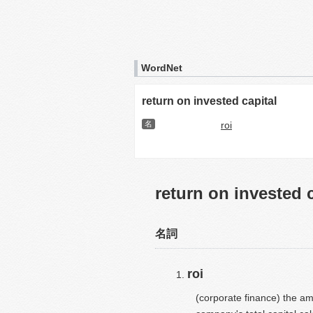
WordNet
return on invested capital
名
roi
return on invested c
名詞
roi
(corporate finance) the a