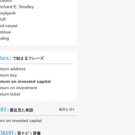
icebird
ichard E. Smalley
eykjavik
RUF
ed-carpet
etinue
oiling
turn｣
で始まるフレーズ
eturn address
eturn key
eturn on invested capital
eturn on investment
eturn ticket
ORY
履歴を消す
/ 最近見た単語
urn on invested capital
IONARY
/ 英ナビ！辞書