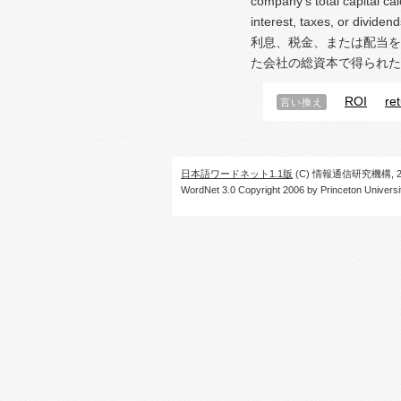
company's total capital cal
interest, taxes, or dividend
利息、税金、または配当を
た会社の総資本で得られた
ROI
re
言い換え
日本語ワードネット1.1版
(C) 情報通信研究機構, 20
WordNet 3.0 Copyright 2006 by Princeton University