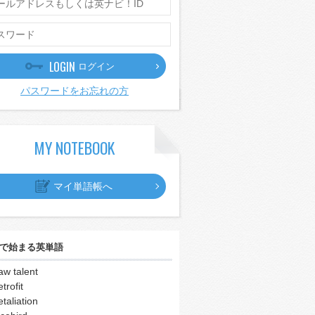
LOGIN
ログイン
パスワードをお忘れの方
MY NOTEBOOK
マイ単語帳へ
で始まる英単語
aw talent
etrofit
etaliation