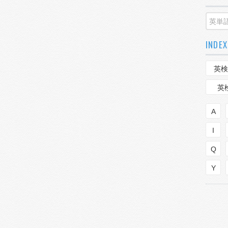
INDEX
英検
英
A
I
Q
Y