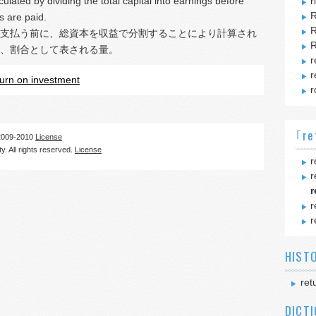
culated by dividing the total capital into earnings before
r
R
s are paid.
R
支払う前に、総資本を収益で分割することにより計算され
、割合として表される量。
r
r
turn on investment
r
｢re
09-2010
License
. All rights reserved.
License
r
r
r
r
r
HIST
ret
DICT