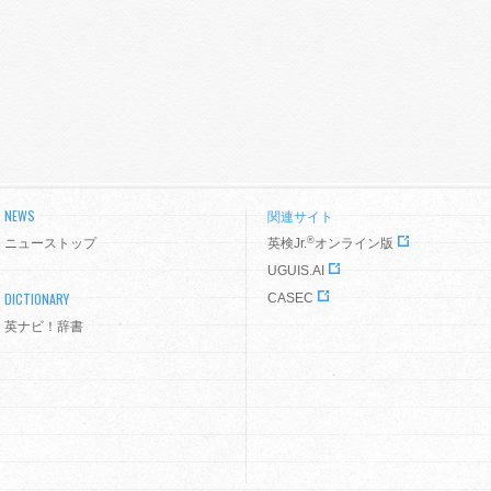
NEWS
関連サイト
®
ニューストップ
英検Jr.
オンライン版
UGUIS.AI
DICTIONARY
CASEC
英ナビ！辞書