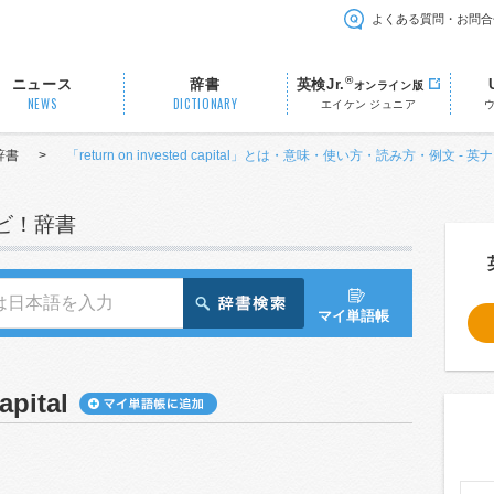
よくある質問・お問合
®
ニュース
辞書
英検Jr.
オンライン版
NEWS
DICTIONARY
エイケン ジュニア
辞書
>
「return on invested capital」とは・意味・使い方・読み方・例文 - 
ナビ！辞書
マイ単語帳
apital