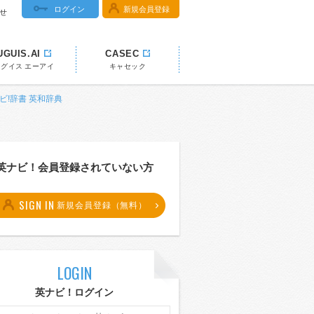
ログイン
新規会員登録
せ
UGUIS.AI
CASEC
ウグイス エーアイ
キャセック
英ナビ!辞書 英和辞典
英ナビ！会員登録されていない方
SIGN IN
新規会員登録（無料）
LOGIN
英ナビ！ログイン