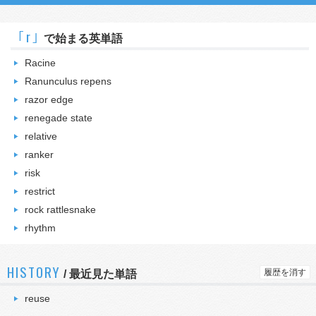
｢r｣
で始まる英単語
Racine
Ranunculus repens
razor edge
renegade state
relative
ranker
risk
restrict
rock rattlesnake
rhythm
HISTORY
履歴を消す
/
最近見た単語
reuse