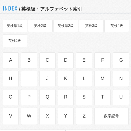
INDEX
/ 英検級・アルファベット索引
英検準1級
英検2級
英検準2級
英検3級
英検4級
英検5級
A
B
C
D
E
F
G
H
I
J
K
L
M
N
O
P
Q
R
S
T
U
V
W
X
Y
Z
数字記号