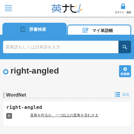
辞書検索
マイ単語帳
right-angled
WordNet
目次
right-angled
直角を作るか、一つ以上の直角を含むさま
形