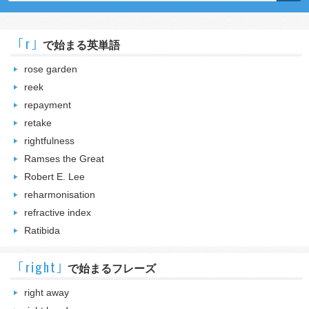
｢r｣
で始まる英単語
rose garden
reek
repayment
retake
rightfulness
Ramses the Great
Robert E. Lee
reharmonisation
refractive index
Ratibida
｢right｣
で始まるフレーズ
right away