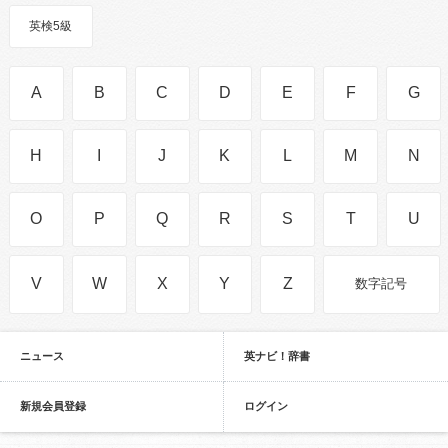
英検5級
A
B
C
D
E
F
G
H
I
J
K
L
M
N
O
P
Q
R
S
T
U
V
W
X
Y
Z
数字記号
ニュース
英ナビ！辞書
新規会員登録
ログイン