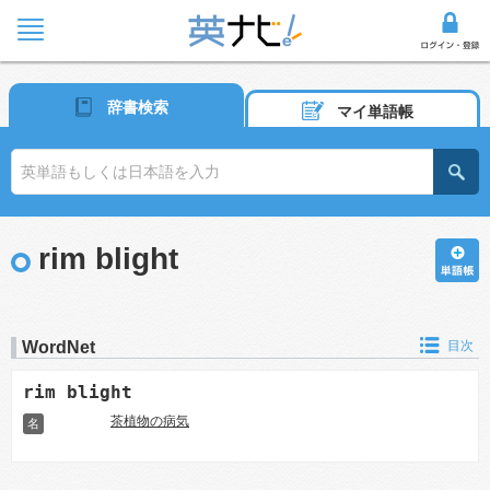
辞書検索
マイ単語帳
rim blight
WordNet
目次
rim blight
茶植物の病気
名