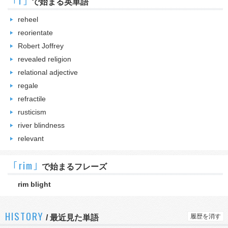
｢r｣
で始まる英単語
reheel
reorientate
Robert Joffrey
revealed religion
relational adjective
regale
refractile
rusticism
river blindness
relevant
｢rim｣
で始まるフレーズ
rim blight
HISTORY
履歴を消す
/
最近見た単語