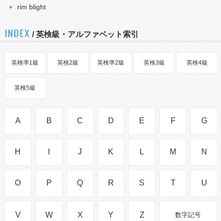
rim blight
INDEX
/ 英検級・アルファベット索引
英検準1級
英検2級
英検準2級
英検3級
英検4級
英検5級
A
B
C
D
E
F
G
H
I
J
K
L
M
N
O
P
Q
R
S
T
U
V
W
X
Y
Z
数字記号