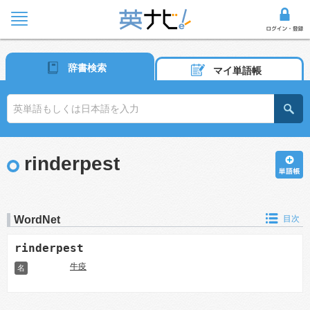
辞書検索
マイ単語帳
rinderpest
WordNet
目次
rinderpest
牛疫
名