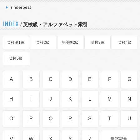
rinderpest
INDEX
/ 英検級・アルファベット索引
英検準1級
英検2級
英検準2級
英検3級
英検4級
英検5級
A
B
C
D
E
F
G
H
I
J
K
L
M
N
O
P
Q
R
S
T
U
V
W
X
Y
Z
数字記号