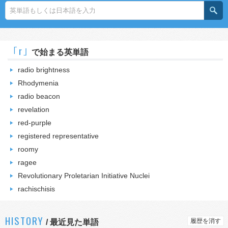
｢r｣
で始まる英単語
radio brightness
Rhodymenia
radio beacon
revelation
red-purple
registered representative
roomy
ragee
Revolutionary Proletarian Initiative Nuclei
rachischisis
HISTORY
履歴を消す
/
最近見た単語