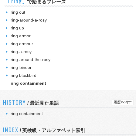
｢ring｣
で始まるフレーズ
ring out
ring-around-a-rosy
ring up
ring armor
ring armour
ring-a-rosy
ring-around-the-rosy
ring-binder
ring blackbird
ring containment
HISTORY
履歴を消す
/
最近見た単語
ring containment
INDEX
/ 英検級・アルファベット索引