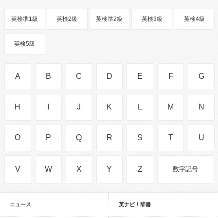
英検準1級
英検2級
英検準2級
英検3級
英検4級
英検5級
A
B
C
D
E
F
G
H
I
J
K
L
M
N
O
P
Q
R
S
T
U
V
W
X
Y
Z
数字記号
ニュース
英ナビ！辞書