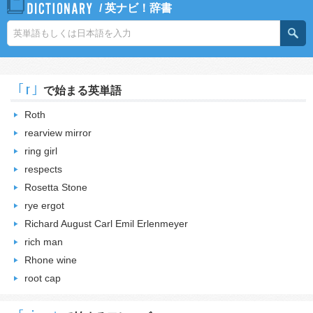
/
英ナビ！辞書
｢r｣
で始まる英単語
Roth
rearview mirror
ring girl
respects
Rosetta Stone
rye ergot
Richard August Carl Emil Erlenmeyer
rich man
Rhone wine
root cap