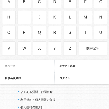
A
B
C
D
E
F
G
H
I
J
K
L
M
N
O
P
Q
R
S
T
U
V
W
X
Y
Z
数字記号
ニュース
英ナビ！辞書
新規会員登録
ログイン
よくある質問・お問合せ
利用規約・個人情報の取扱
個人情報保護方針