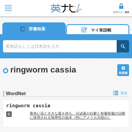
辞書検索
マイ単語帳
ringworm cassia
WordNet
目次
ringworm cassia
黄色い花と大きな葉を持ち、分泌液が白癬と有毒咬傷の治療
名
に使用される熱帯性の低木（特にアメリカ大陸の）