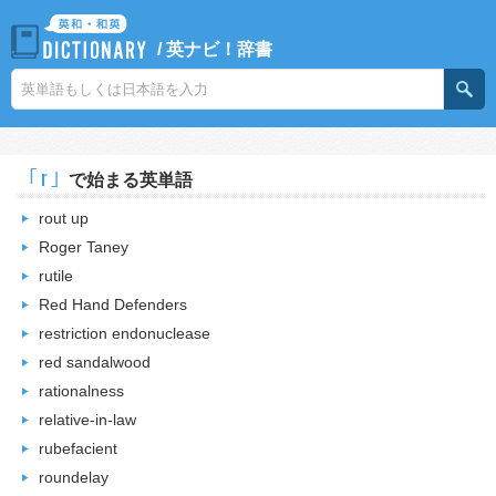
/
英ナビ！辞書
｢r｣
で始まる英単語
rout up
Roger Taney
rutile
Red Hand Defenders
restriction endonuclease
red sandalwood
rationalness
relative-in-law
rubefacient
roundelay