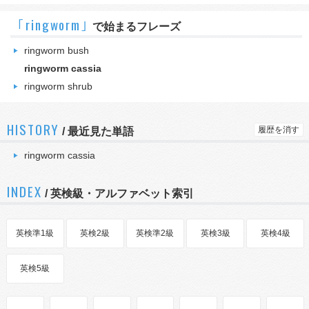
｢ringworm｣
で始まるフレーズ
ringworm bush
ringworm cassia
ringworm shrub
HISTORY
履歴を消す
/
最近見た単語
ringworm cassia
INDEX
/ 英検級・アルファベット索引
英検準1級
英検2級
英検準2級
英検3級
英検4級
英検5級