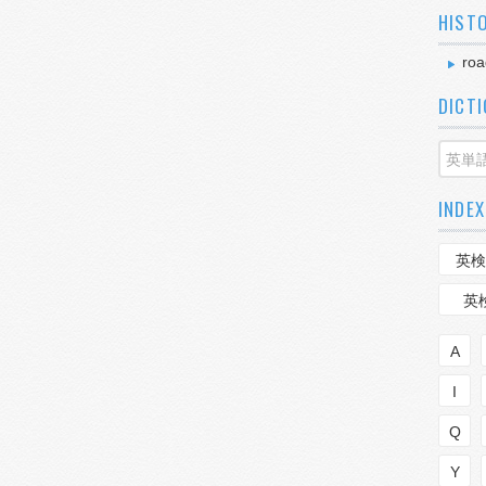
HIST
roa
DICT
INDEX
英検
英
A
I
Q
Y