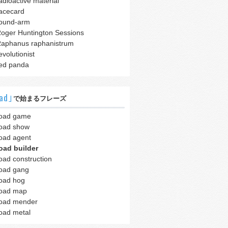
adioactive material
acecard
ound-arm
oger Huntington Sessions
aphanus raphanistrum
evolutionist
ed panda
ad｣
で始まるフレーズ
oad game
oad show
oad agent
oad builder
oad construction
oad gang
oad hog
oad map
oad mender
oad metal