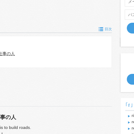
目次
仕事の人
｢r｣
r
事の人
r
 to build roads.
r