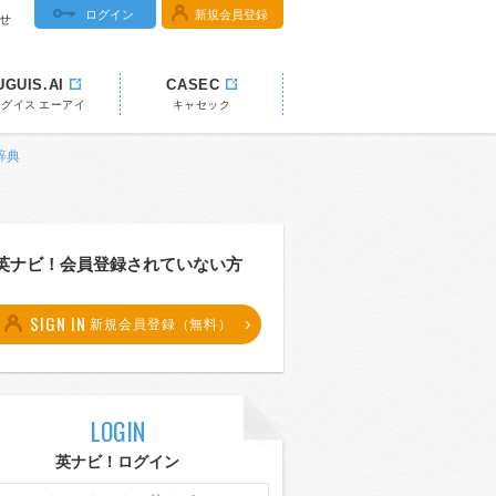
ログイン
新規会員登録
せ
UGUIS.AI
CASEC
ウグイス エーアイ
キャセック
辞典
英ナビ！会員登録されていない方
SIGN IN
新規会員登録（無料）
LOGIN
英ナビ！ログイン