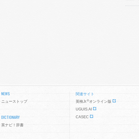
NEWS
関連サイト
®
ニューストップ
英検Jr.
オンライン版
UGUIS.AI
DICTIONARY
CASEC
英ナビ！辞書