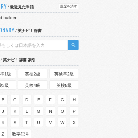
ORY
履歴を消す
/ 最近見た単語
d builder
IONARY
/ 英ナビ！辞書
/ 英ナビ！辞書 索引
準1級
英検2級
英検準2級
検3級
英検4級
英検5級
B
C
D
E
F
G
H
J
K
L
M
N
O
P
R
S
T
U
V
W
X
Z
数字記号