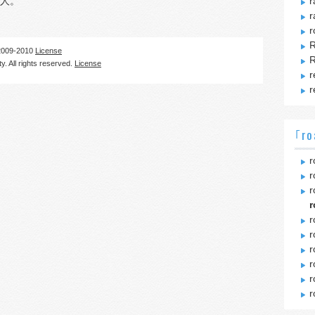
人。
r
r
r
R
09-2010
License
R
. All rights reserved.
License
r
r
｢ro
r
r
r
r
r
r
r
r
r
r