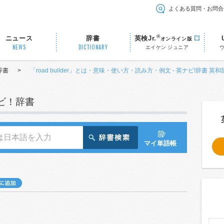
よくある質問・お問合
®
ニュース
辞書
英検Jr.
オンライン版
NEWS
DICTIONARY
エイケン ジュニア
辞書
>
「road builder」とは・意味・使い方・読み方・例文 - 英ナビ!辞書 英和
ナビ！辞書
マイ単語帳