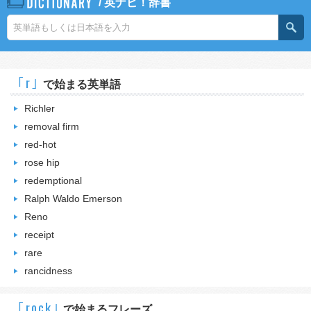
/
英ナビ！辞書
｢r｣
で始まる英単語
Richler
removal firm
red-hot
rose hip
redemptional
Ralph Waldo Emerson
Reno
receipt
rare
rancidness
｢rock｣
で始まるフレーズ