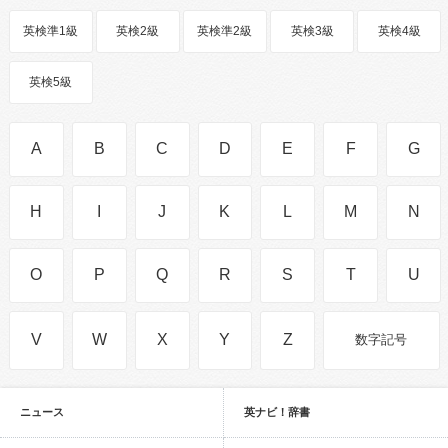
英検準1級
英検2級
英検準2級
英検3級
英検4級
英検5級
A
B
C
D
E
F
G
H
I
J
K
L
M
N
O
P
Q
R
S
T
U
V
W
X
Y
Z
数字記号
ニュース
英ナビ！辞書