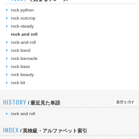
rock python
rock outcrop
rock-steady
rock and roll
rock-and-roll
rock band
rock barnacle
rock bass
rock beauty
rock bit
HISTORY
履歴を消す
/
最近見た単語
rock and roll
INDEX
/ 英検級・アルファベット索引