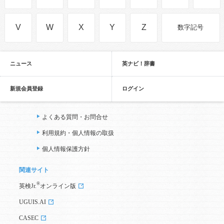
V
W
X
Y
Z
数字記号
ニュース
英ナビ！辞書
新規会員登録
ログイン
よくある質問・お問合せ
利用規約・個人情報の取扱
個人情報保護方針
関連サイト
®
英検Jr.
オンライン版
UGUIS.AI
CASEC