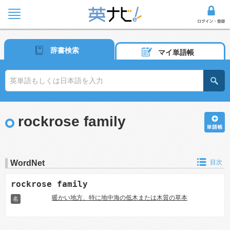
辞書検索
マイ単語帳
rockrose family
WordNet
目次
rockrose family
暖かい地方、特に地中海の低木または木質の草本
名