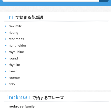
｢r｣
で始まる英単語
raw milk
rioting
rest mass
right fielder
royal blue
round
rhyolite
roast
roomer
ritzy
｢rockrose｣
で始まるフレーズ
rockrose family