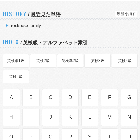
HISTORY
履歴を消す
/
最近見た単語
rockrose family
INDEX
/ 英検級・アルファベット索引
英検準1級
英検2級
英検準2級
英検3級
英検4級
英検5級
A
B
C
D
E
F
G
H
I
J
K
L
M
N
O
P
Q
R
S
T
U