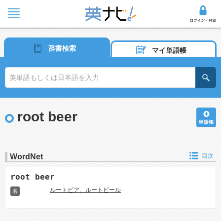
辞書検索
マイ単語帳
root beer
WordNet
目次
root beer
ルートビア、ルートビール
名