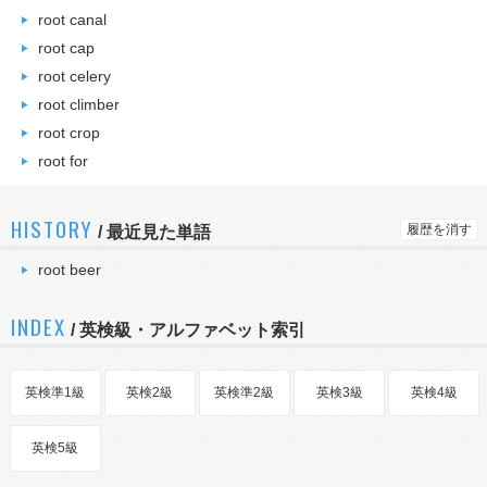
root canal
root cap
root celery
root climber
root crop
root for
HISTORY
履歴を消す
/
最近見た単語
root beer
INDEX
/ 英検級・アルファベット索引
英検準1級
英検2級
英検準2級
英検3級
英検4級
英検5級