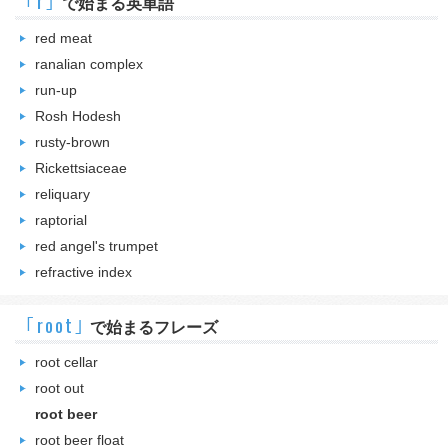
｢r｣
で始まる英単語
red meat
ranalian complex
run-up
Rosh Hodesh
rusty-brown
Rickettsiaceae
reliquary
raptorial
red angel's trumpet
refractive index
｢root｣
で始まるフレーズ
root cellar
root out
root beer
root beer float