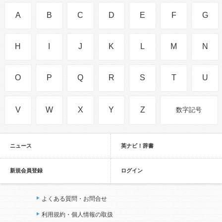
A
B
C
D
E
F
G
H
I
J
K
L
M
N
O
P
Q
R
S
T
U
V
W
X
Y
Z
数字記号
ニュース
英ナビ！辞書
新規会員登録
ログイン
よくある質問・お問合せ
利用規約・個人情報の取扱