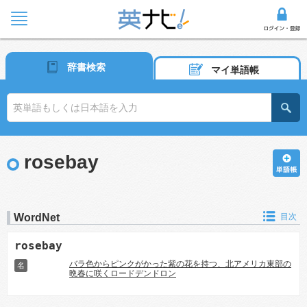
辞書検索
マイ単語帳
rosebay
WordNet
目次
rosebay
バラ色からピンクがかった紫の花を持つ、北アメリカ東部の
名
晩春に咲くロードデンドロン