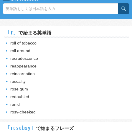
｢r｣
で始まる英単語
roll of tobacco
roll around
recrudescence
reappearance
reincarnation
rascality
rose gum
redoubled
ranid
rosy-cheeked
｢rosebay｣
で始まるフレーズ