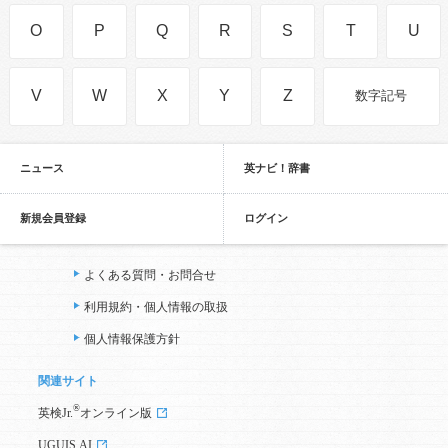
O
P
Q
R
S
T
U
V
W
X
Y
Z
数字記号
ニュース
英ナビ！辞書
新規会員登録
ログイン
よくある質問・お問合せ
利用規約・個人情報の取扱
個人情報保護方針
関連サイト
®
英検Jr.
オンライン版
UGUIS.AI