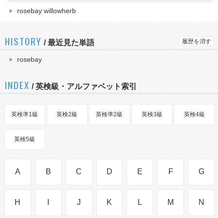
rosebay willowherb
HISTORY
履歴を消す
/
最近見た単語
rosebay
INDEX
/ 英検級・アルファベット索引
英検準1級
英検2級
英検準2級
英検3級
英検4級
英検5級
A
B
C
D
E
F
G
H
I
J
K
L
M
N