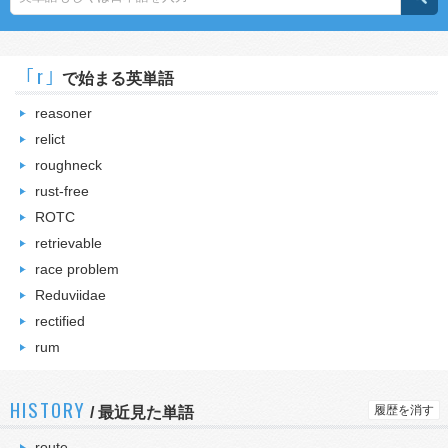
｢r｣
で始まる英単語
reasoner
relict
roughneck
rust-free
ROTC
retrievable
race problem
Reduviidae
rectified
rum
HISTORY
履歴を消す
/
最近見た単語
route