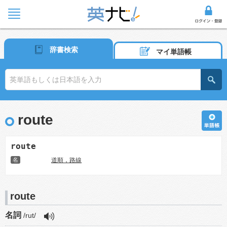
辞書検索
マイ単語帳
route
route
名
道順，路線
route
名詞
/rut/