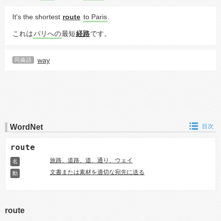
It's the shortest 
route
to Paris
.
これは
パリへの
最短
経路
です。
way
同義語
WordNet
目次
route
旅路、道路、道、通り、ウェイ
名
文書または素材を適切な宛先に送る
動
route