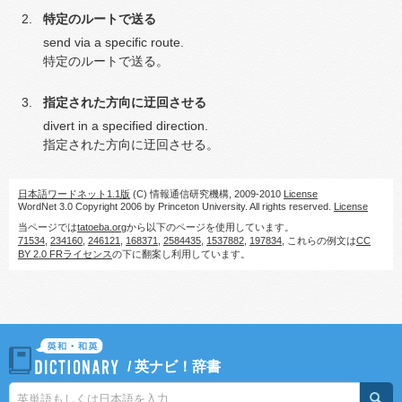
特定のルートで送る
send via a specific route.
特定のルートで送る。
指定された方向に迂回させる
divert in a specified direction.
指定された方向に迂回させる。
日本語ワードネット1.1版
(C) 情報通信研究機構, 2009-2010
License
WordNet 3.0 Copyright 2006 by Princeton University. All rights reserved.
License
当ページでは
tatoeba.org
から以下のページを使用しています。
71534
,
234160
,
246121
,
168371
,
2584435
,
1537882
,
197834
, これらの例文は
CC
BY 2.0 FRライセンス
の下に翻案し利用しています。
/
英ナビ！辞書