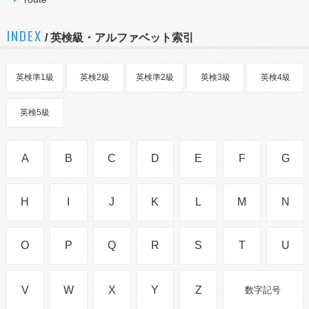
INDEX
/ 英検級・アルファベット索引
英検準1級
英検2級
英検準2級
英検3級
英検4級
英検5級
A
B
C
D
E
F
G
H
I
J
K
L
M
N
O
P
Q
R
S
T
U
V
W
X
Y
Z
数字記号