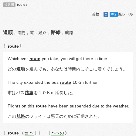
routes
複数形
2
準2
道順
路線
，
道筋，
道，
経路；
，
航路
route
〖
〗
Whichever 
route
 you take, you will get there in time.
どの
道順
を選んでも、あなたは時間内にそこに着くでしょう。
The city expanded the bus 
route
 10Km further.
市はバス
路線
を１０Ｋｍ延長した。
Flights on this 
route
 have been suspended due to the weather.
この
航路
のフライトは悪天のために延期された。
route
to 〜
〜への
〖
《
》〗
《
》