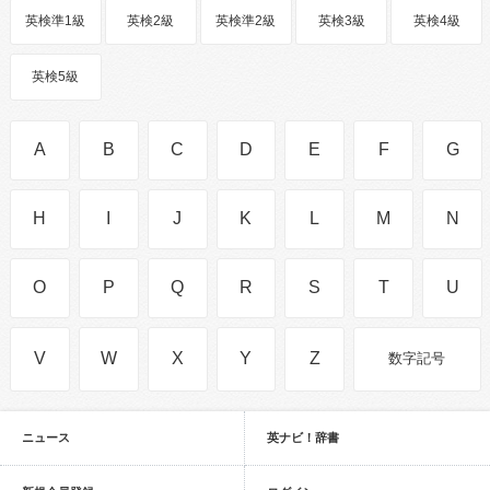
英検準1級
英検2級
英検準2級
英検3級
英検4級
英検5級
A
B
C
D
E
F
G
H
I
J
K
L
M
N
O
P
Q
R
S
T
U
V
W
X
Y
Z
数字記号
ニュース
英ナビ！辞書