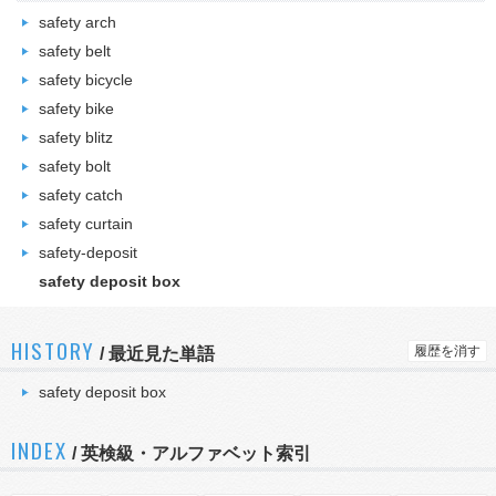
safety arch
safety belt
safety bicycle
safety bike
safety blitz
safety bolt
safety catch
safety curtain
safety-deposit
safety deposit box
HISTORY
履歴を消す
/
最近見た単語
safety deposit box
INDEX
/ 英検級・アルファベット索引