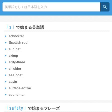
｢s｣
で始まる英単語
schnorrer
Scottish reel
sun hat
skimp
sixty-three
shielder
sea boat
savin
surface-active
soundman
｢safety｣
で始まるフレーズ