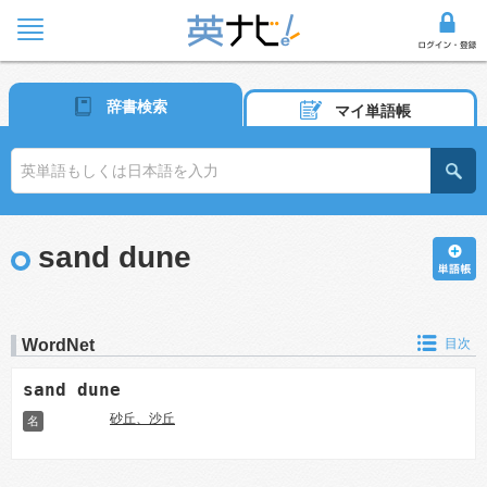
辞書検索
マイ単語帳
sand dune
WordNet
目次
sand dune
砂丘、沙丘
名