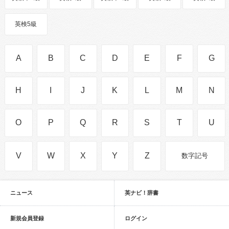
英検5級
A
B
C
D
E
F
G
H
I
J
K
L
M
N
O
P
Q
R
S
T
U
V
W
X
Y
Z
数字記号
ニュース
英ナビ！辞書
新規会員登録
ログイン