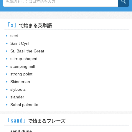
｢s｣
で始まる英単語
sect
Saint Cyril
St. Basil the Great
stirrup-shaped
stamping mill
strong point
Skinnerian
slyboots
slander
Sabal palmetto
｢sand｣
で始まるフレーズ
sand dune