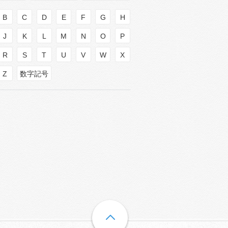
B
C
D
E
F
G
H
J
K
L
M
N
O
P
R
S
T
U
V
W
X
Z
数字記号