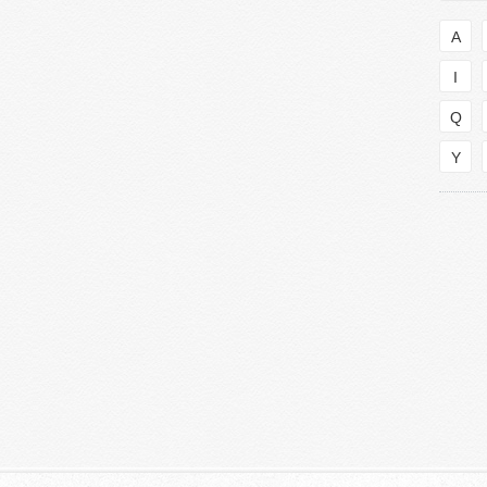
A
I
Q
Y