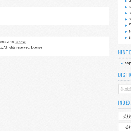
S
s
s
s
S
s
s
09-2010
License
. All rights reserved.
License
HIST
sap
DICT
INDEX
英検
英