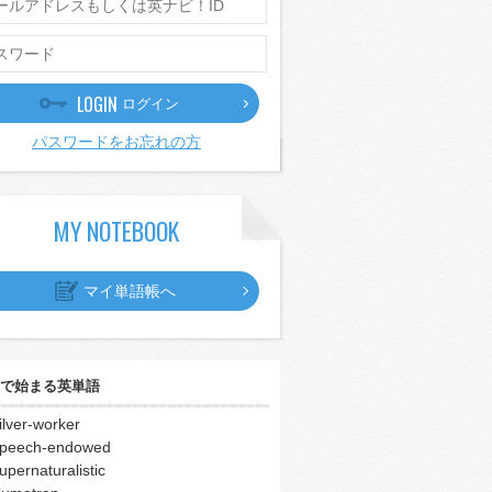
LOGIN
ログイン
パスワードをお忘れの方
MY NOTEBOOK
マイ単語帳へ
で始まる英単語
ilver-worker
peech-endowed
upernaturalistic