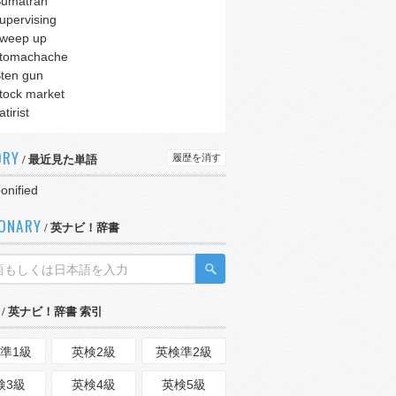
umatran
upervising
weep up
tomachache
ten gun
tock market
atirist
ORY
履歴を消す
/ 最近見た単語
onified
IONARY
/ 英ナビ！辞書
/ 英ナビ！辞書 索引
準1級
英検2級
英検準2級
検3級
英検4級
英検5級