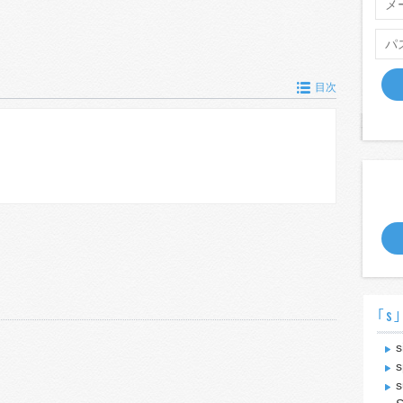
目次
｢s｣
s
s
s