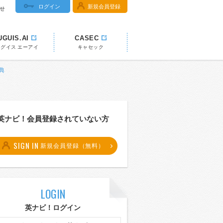
ログイン
新規会員登録
せ
UGUIS.AI
CASEC
ウグイス エーアイ
キャセック
典
英ナビ！会員登録されていない方
SIGN IN
新規会員登録（無料）
LOGIN
英ナビ！ログイン