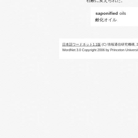
石鹸に変えられた。
saponified
oils
鹸化オイル
日本語ワードネット1.1版
(C) 情報通信研究機構, 20
WordNet 3.0 Copyright 2006 by Princeton University