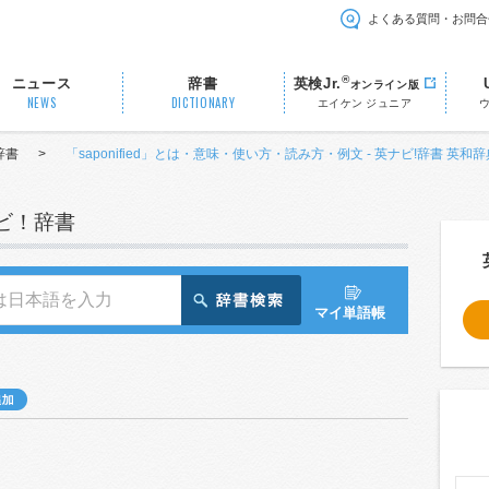
よくある質問・お問合
®
ニュース
辞書
英検Jr.
オンライン版
NEWS
DICTIONARY
エイケン ジュニア
辞書
>
「saponified」とは・意味・使い方・読み方・例文 - 英ナビ!辞書 英和辞
ナビ！辞書
マイ単語帳