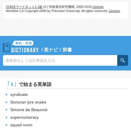
日本語ワードネット1.1版
(C) 情報通信研究機構, 2009-2010
License
WordNet 3.0 Copyright 2006 by Princeton University. All rights reserved.
License
/
英ナビ！辞書
｢s｣
で始まる英単語
syndicate
Sonoran lyre snake
Simone de Beauvoir
supernumerary
squad room