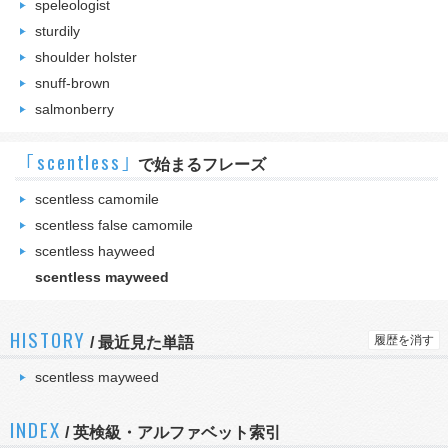
speleologist
sturdily
shoulder holster
snuff-brown
salmonberry
｢scentless｣
で始まるフレーズ
scentless camomile
scentless false camomile
scentless hayweed
scentless mayweed
HISTORY
履歴を消す
/
最近見た単語
scentless mayweed
INDEX
/ 英検級・アルファベット索引