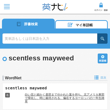
辞書検索
マイ単語帳
scentless mayweed
WordNet
目次
scentless mayweed
白い花と細かく基部まで分かれた葉を持ち、北アメリカ東部
名
で帰化し、時に栽培される、偏在するヨーロッパの一年生雑
草