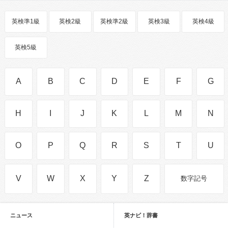
英検準1級
英検2級
英検準2級
英検3級
英検4級
英検5級
A
B
C
D
E
F
G
H
I
J
K
L
M
N
O
P
Q
R
S
T
U
V
W
X
Y
Z
数字記号
ニュース
英ナビ！辞書