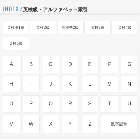
INDEX
/ 英検級・アルファベット索引
英検準1級
英検2級
英検準2級
英検3級
英検4級
英検5級
A
B
C
D
E
F
G
H
I
J
K
L
M
N
O
P
Q
R
S
T
U
V
W
X
Y
Z
数字記号