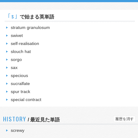
｢s｣
で始まる英単語
stratum granulosum
swivet
self-realisation
slouch hat
sorgo
sax
specious
sucralfate
spur track
special contract
HISTORY
履歴を消す
/
最近見た単語
screwy