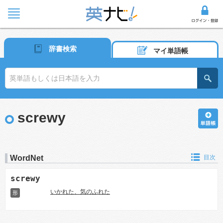
辞書検索
マイ単語帳
screwy
WordNet
目次
screwy
いかれた、気のふれた
形