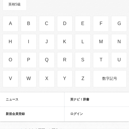
英検5級
A
B
C
D
E
F
G
H
I
J
K
L
M
N
O
P
Q
R
S
T
U
V
W
X
Y
Z
数字記号
ニュース
英ナビ！辞書
新規会員登録
ログイン