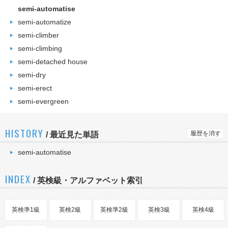
semi-automatise
semi-automatize
semi-climber
semi-climbing
semi-detached house
semi-dry
semi-erect
semi-evergreen
HISTORY
履歴を消す
/
最近見た単語
semi-automatise
INDEX
/ 英検級・アルファベット索引
英検準1級
英検2級
英検準2級
英検3級
英検4級