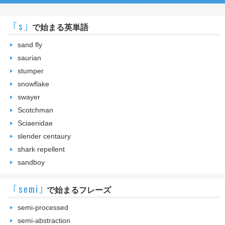
｢s｣
で始まる英単語
sand fly
saurian
stumper
snowflake
swayer
Scotchman
Sciaenidae
slender centaury
shark repellent
sandboy
｢semi｣
で始まるフレーズ
semi-processed
semi-abstraction