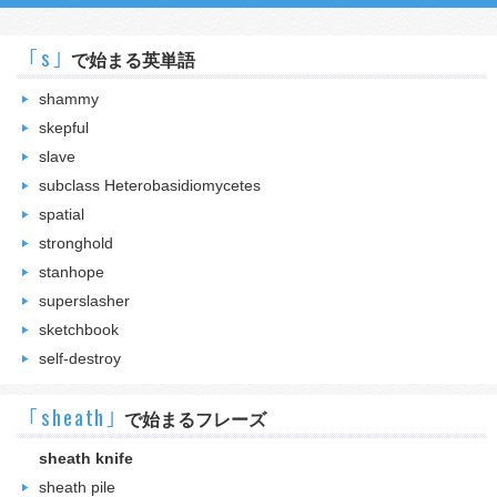
｢s｣
で始まる英単語
shammy
skepful
slave
subclass Heterobasidiomycetes
spatial
stronghold
stanhope
superslasher
sketchbook
self-destroy
｢sheath｣
で始まるフレーズ
sheath knife
sheath pile