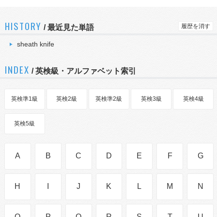
HISTORY
履歴を消す
/
最近見た単語
sheath knife
INDEX
/ 英検級・アルファベット索引
英検準1級
英検2級
英検準2級
英検3級
英検4級
英検5級
A
B
C
D
E
F
G
H
I
J
K
L
M
N
O
P
Q
R
S
T
U