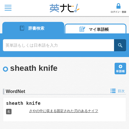
辞書検索
マイ単語帳
sheath knife
WordNet
目次
sheath knife
さやの中に収まる固定された刃のあるナイフ
名