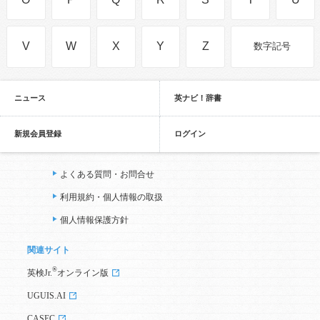
V
W
X
Y
Z
数字記号
ニュース
英ナビ！辞書
新規会員登録
ログイン
よくある質問・お問合せ
利用規約・個人情報の取扱
個人情報保護方針
関連サイト
®
英検Jr.
オンライン版
UGUIS.AI
CASEC