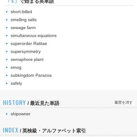
｢s｣
で始まる英単語
short-billed
smelling salts
sewage farm
simultaneous equations
superorder Ratitae
supersymmetry
semaphore plant
smog
subkingdom Parazoa
safely
HISTORY
履歴を消す
/
最近見た単語
shipowner
INDEX
/ 英検級・アルファベット索引