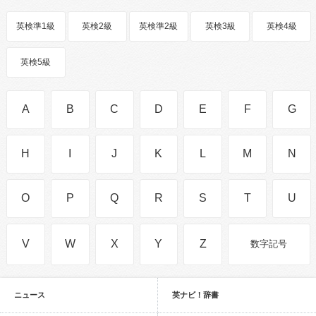
英検準1級
英検2級
英検準2級
英検3級
英検4級
英検5級
A
B
C
D
E
F
G
H
I
J
K
L
M
N
O
P
Q
R
S
T
U
V
W
X
Y
Z
数字記号
ニュース
英ナビ！辞書