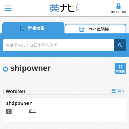
辞書検索
マイ単語帳
shipowner
WordNet
目次
shipowner
船主
名