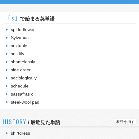
｢s｣
で始まる英単語
spiderflower
Sylvanus
sextuple
solidify
shamelessly
side order
sociologically
schedule
sassafras oil
steel-wool pad
HISTORY
履歴を消す
/
最近見た単語
shirtdress