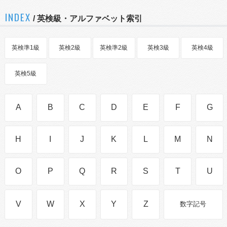
INDEX
/ 英検級・アルファベット索引
英検準1級
英検2級
英検準2級
英検3級
英検4級
英検5級
A
B
C
D
E
F
G
H
I
J
K
L
M
N
O
P
Q
R
S
T
U
V
W
X
Y
Z
数字記号