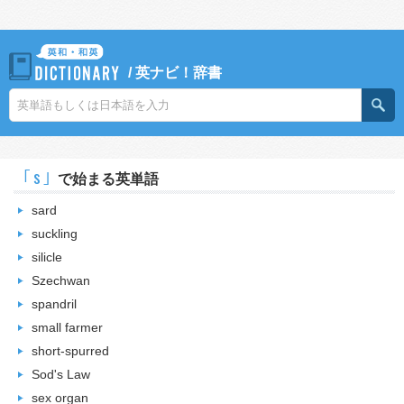
/
英ナビ！辞書
｢s｣
で始まる英単語
sard
suckling
silicle
Szechwan
spandril
small farmer
short-spurred
Sod's Law
sex organ