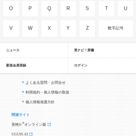
O
P
Q
R
S
T
U
V
W
X
Y
Z
数字記号
ニュース
英ナビ！辞書
新規会員登録
ログイン
よくある質問・お問合せ
利用規約・個人情報の取扱
個人情報保護方針
関連サイト
®
英検Jr.
オンライン版
UGUIS.AI