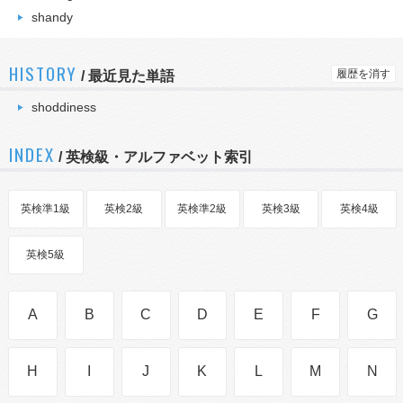
shandy
HISTORY
履歴を消す
/
最近見た単語
shoddiness
INDEX
/ 英検級・アルファベット索引
英検準1級
英検2級
英検準2級
英検3級
英検4級
英検5級
A
B
C
D
E
F
G
H
I
J
K
L
M
N