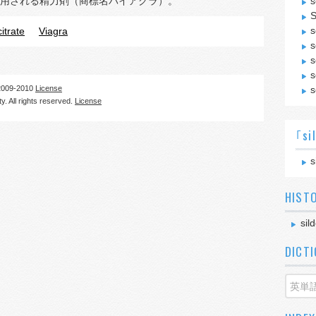
用される精力剤（商標名バイアグラ）。
s
S
s
citrate
Viagra
s
s
s
09-2010
License
s
. All rights reserved.
License
｢si
s
HIST
sild
DICT