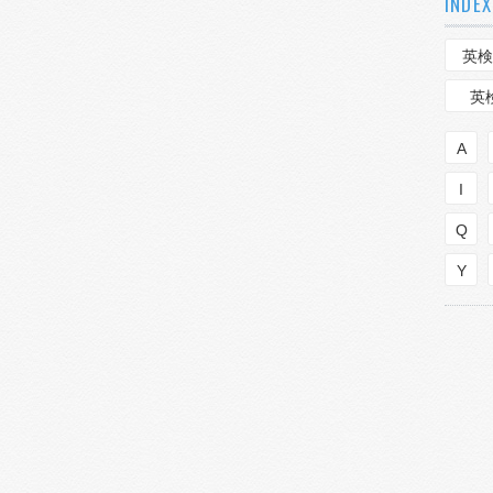
INDEX
英検
英
A
I
Q
Y