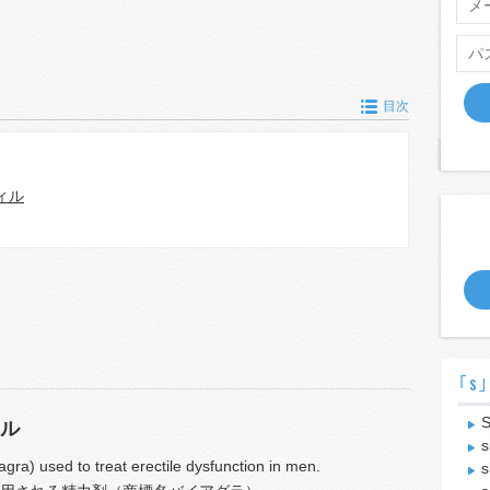
目次
ィル
｢s｣
S
ル
s
iagra) used to treat erectile dysfunction in men.
s