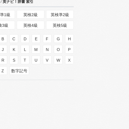
/ 英ナビ！辞書 索引
準1級
英検2級
英検準2級
検3級
英検4級
英検5級
B
C
D
E
F
G
H
J
K
L
M
N
O
P
R
S
T
U
V
W
X
Z
数字記号