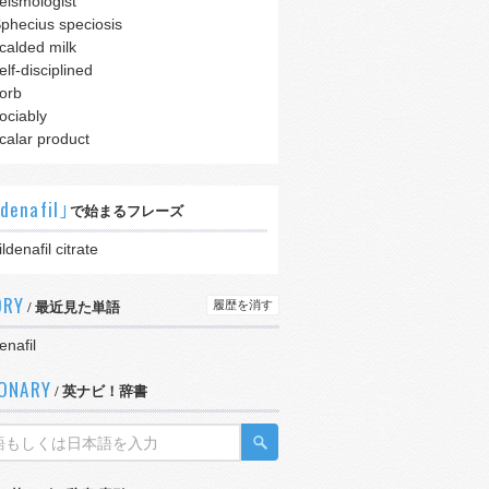
eismologist
phecius speciosis
calded milk
elf-disciplined
orb
ociably
calar product
ldenafil｣
で始まるフレーズ
ildenafil citrate
ORY
履歴を消す
/ 最近見た単語
enafil
IONARY
/ 英ナビ！辞書