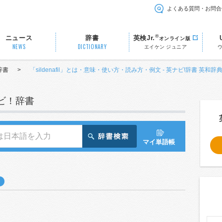
よくある質問・お問合
®
ニュース
辞書
英検Jr.
オンライン版
NEWS
DICTIONARY
エイケン ジュニア
辞書
>
「sildenafil」とは・意味・使い方・読み方・例文 - 英ナビ!辞書 英和辞
ナビ！辞書
マイ単語帳