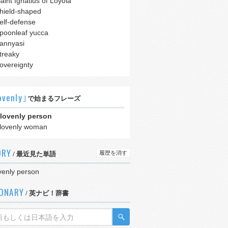
aint Ignatius of Loyola
hield-shaped
elf-defense
poonleaf yucca
annyasi
treaky
overeignty
ovenly｣
で始まるフレーズ
lovenly person
lovenly woman
ORY
履歴を消す
/ 最近見た単語
venly person
IONARY
/ 英ナビ！辞書