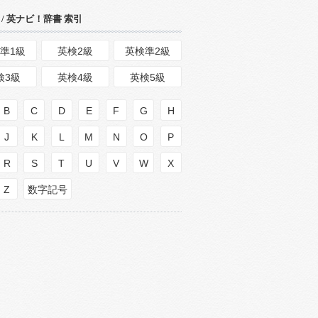
/ 英ナビ！辞書 索引
準1級
英検2級
英検準2級
検3級
英検4級
英検5級
B
C
D
E
F
G
H
J
K
L
M
N
O
P
R
S
T
U
V
W
X
Z
数字記号