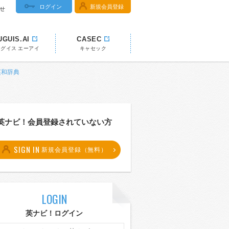
ログイン
新規会員登録
せ
UGUIS.AI
CASEC
ウグイス エーアイ
キャセック
 英和辞典
英ナビ！会員登録されていない方
SIGN IN
新規会員登録（無料）
LOGIN
英ナビ！ログイン