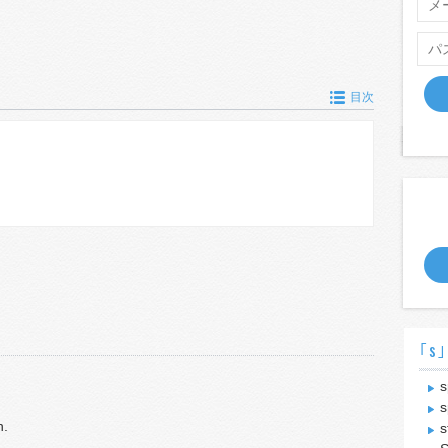
目次
｢s｣
s
s
n.
s