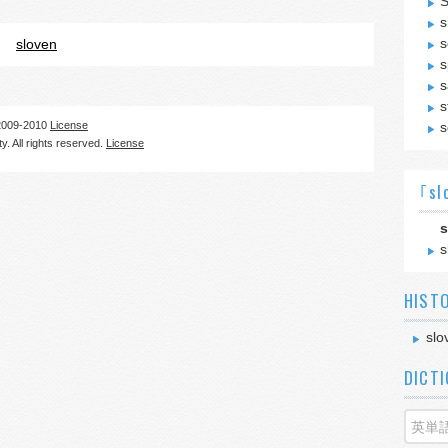
S
s
s
sloven
s
s
s
09-2010
License
s
. All rights reserved.
License
｢sl
s
s
HIST
slo
DICT