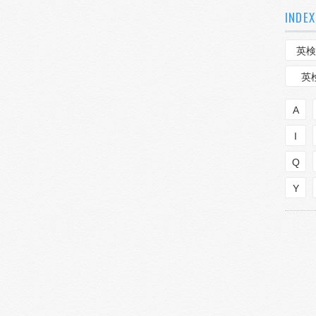
INDEX
英検
英
A
I
Q
Y