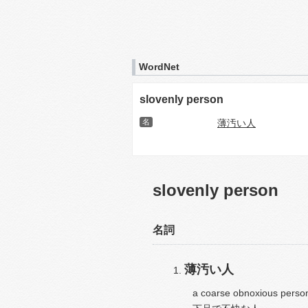
WordNet
slovenly person
名
薄汚い人
slovenly person
名詞
薄汚い人
a coarse obnoxious perso