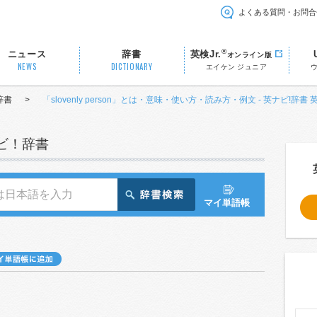
よくある質問・お問合
®
ニュース
辞書
英検Jr.
オンライン版
NEWS
DICTIONARY
エイケン ジュニア
辞書
>
「slovenly person」とは・意味・使い方・読み方・例文 - 英ナビ!辞書
ナビ！辞書
マイ単語帳