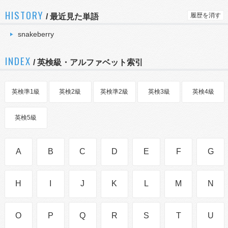
HISTORY
履歴を消す
/
最近見た単語
snakeberry
INDEX
/ 英検級・アルファベット索引
英検準1級
英検2級
英検準2級
英検3級
英検4級
英検5級
A
B
C
D
E
F
G
H
I
J
K
L
M
N
O
P
Q
R
S
T
U