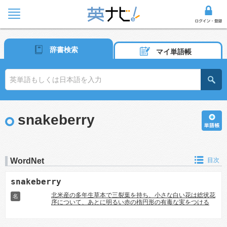
辞書検索
マイ単語帳
snakeberry
WordNet
目次
snakeberry
北米産の多年生草本で三裂葉を持ち、小さな白い花は総状花
名
序について、あとに明るい赤の楕円形の有毒な実をつける