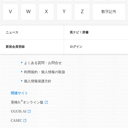
V
W
X
Y
Z
数字記号
ニュース
英ナビ！辞書
新規会員登録
ログイン
よくある質問・お問合せ
利用規約・個人情報の取扱
個人情報保護方針
関連サイト
®
英検Jr.
オンライン版
UGUIS.AI
CASEC