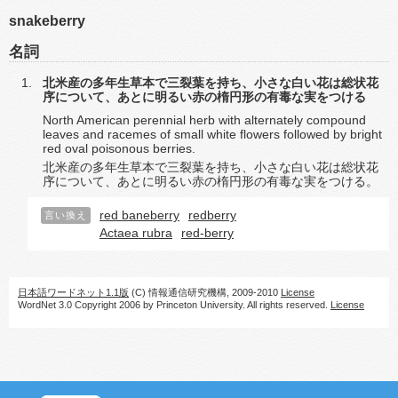
snakeberry
名詞
北米産の多年生草本で三裂葉を持ち、小さな白い花は総状花
序について、あとに明るい赤の楕円形の有毒な実をつける
North American perennial herb with alternately compound
leaves and racemes of small white flowers followed by bright
red oval poisonous berries.
北米産の多年生草本で三裂葉を持ち、小さな白い花は総状花
序について、あとに明るい赤の楕円形の有毒な実をつける。
red baneberry
redberry
言い換え
Actaea rubra
red-berry
日本語ワードネット1.1版
(C) 情報通信研究機構, 2009-2010
License
WordNet 3.0 Copyright 2006 by Princeton University. All rights reserved.
License