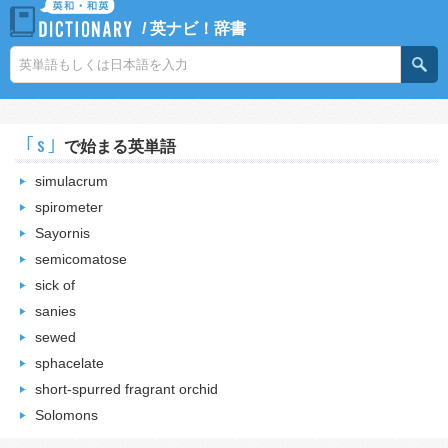
/
英ナビ！辞書
｢s｣
で始まる英単語
simulacrum
spirometer
Sayornis
semicomatose
sick of
sanies
sewed
sphacelate
short-spurred fragrant orchid
Solomons