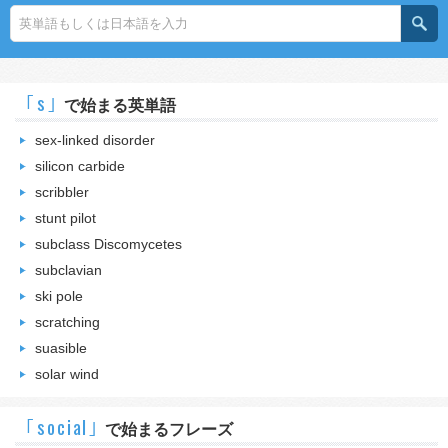
｢s｣
で始まる英単語
sex-linked disorder
silicon carbide
scribbler
stunt pilot
subclass Discomycetes
subclavian
ski pole
scratching
suasible
solar wind
｢social｣
で始まるフレーズ