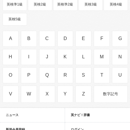
英検準1級
英検2級
英検準2級
英検3級
英検4級
英検5級
A
B
C
D
E
F
G
H
I
J
K
L
M
N
O
P
Q
R
S
T
U
V
W
X
Y
Z
数字記号
ニュース
英ナビ！辞書
新規会員登録
ログイン