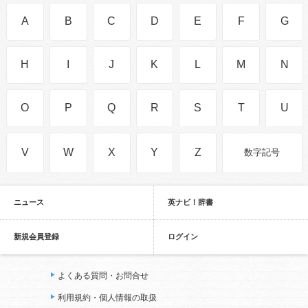
A
B
C
D
E
F
G
H
I
J
K
L
M
N
O
P
Q
R
S
T
U
V
W
X
Y
Z
数字記号
ニュース
英ナビ！辞書
新規会員登録
ログイン
よくある質問・お問合せ
利用規約・個人情報の取扱