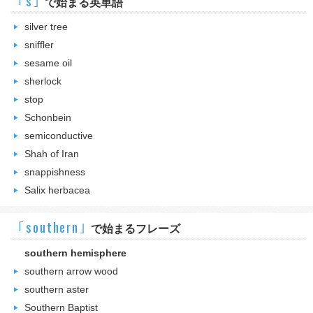
｢s｣
で始まる英単語
silver tree
sniffler
sesame oil
sherlock
stop
Schonbein
semiconductive
Shah of Iran
snappishness
Salix herbacea
｢southern｣
で始まるフレーズ
southern hemisphere
southern arrow wood
southern aster
Southern Baptist