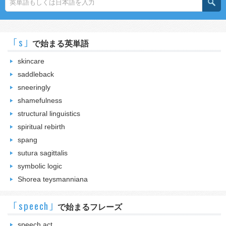
｢s｣
で始まる英単語
skincare
saddleback
sneeringly
shamefulness
structural linguistics
spiritual rebirth
spang
sutura sagittalis
symbolic logic
Shorea teysmanniana
｢speech｣
で始まるフレーズ
speech act