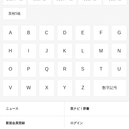
英検5級
A
B
C
D
E
F
G
H
I
J
K
L
M
N
O
P
Q
R
S
T
U
V
W
X
Y
Z
数字記号
ニュース
英ナビ！辞書
新規会員登録
ログイン