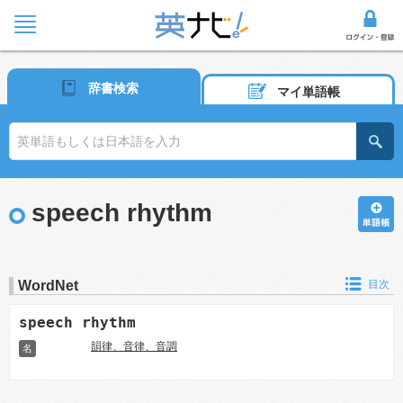
辞書検索
マイ単語帳
speech rhythm
WordNet
目次
speech rhythm
韻律、音律、音調
名