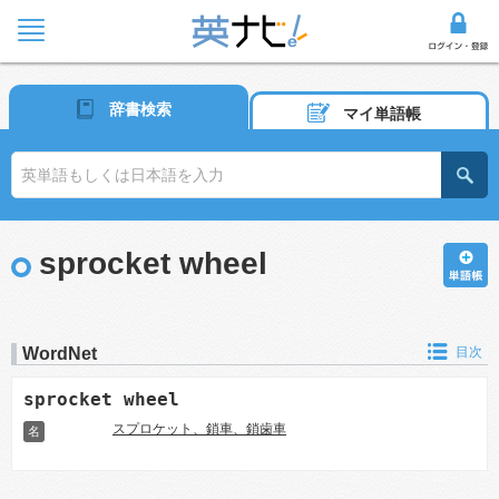
辞書検索
マイ単語帳
sprocket wheel
WordNet
目次
sprocket wheel
スプロケット、鎖車、鎖歯車
名