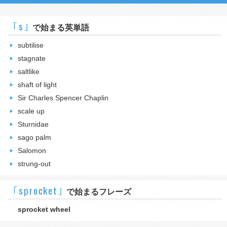
｢s｣
で始まる英単語
subtilise
stagnate
saltlike
shaft of light
Sir Charles Spencer Chaplin
scale up
Sturnidae
sago palm
Salomon
strung-out
｢sprocket｣
で始まるフレーズ
sprocket wheel