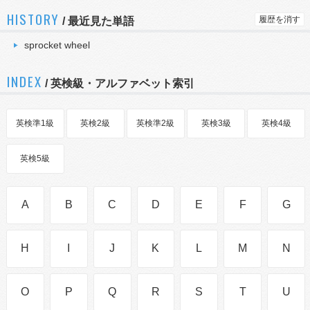
HISTORY
履歴を消す
/
最近見た単語
sprocket wheel
INDEX
/ 英検級・アルファベット索引
英検準1級
英検2級
英検準2級
英検3級
英検4級
英検5級
A
B
C
D
E
F
G
H
I
J
K
L
M
N
O
P
Q
R
S
T
U