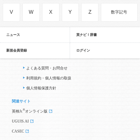
V
W
X
Y
Z
数字記号
ニュース
英ナビ！辞書
新規会員登録
ログイン
よくある質問・お問合せ
利用規約・個人情報の取扱
個人情報保護方針
関連サイト
®
英検Jr.
オンライン版
UGUIS.AI
CASEC