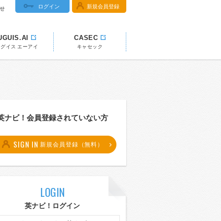
ログイン
新規会員登録
せ
UGUIS.AI
CASEC
ウグイス エーアイ
キャセック
英ナビ！会員登録されていない方
SIGN IN
新規会員登録（無料）
LOGIN
英ナビ！ログイン