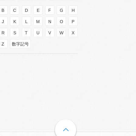
B
C
D
E
F
G
H
J
K
L
M
N
O
P
R
S
T
U
V
W
X
Z
数字記号