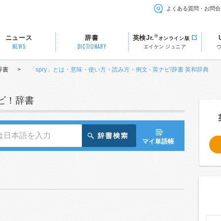
よくある質問・お問合
®
ニュース
辞書
英検Jr.
オンライン版
NEWS
DICTIONARY
エイケン ジュニア
辞書
>
「spry」とは・意味・使い方・読み方・例文 - 英ナビ!辞書 英和辞典
ナビ！辞書
マイ単語帳