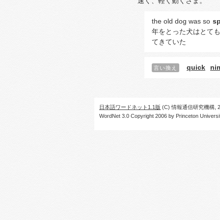
速く、軽く動くさま。
the old dog was so
sp
年をとった犬はとて
てきていた
quick
ni
言い換え
日本語ワードネット1.1版
(C) 情報通信研究機構, 20
WordNet 3.0 Copyright 2006 by Princeton University