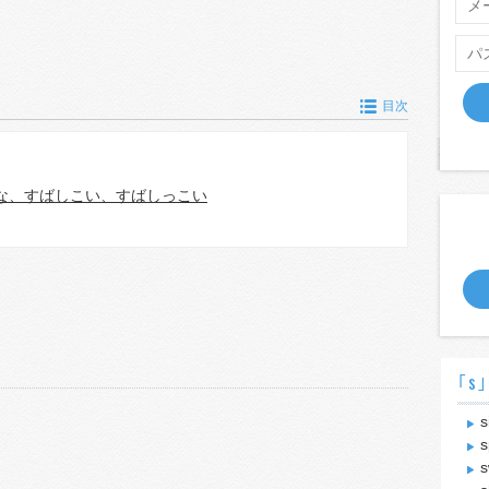
目次
な、すばしこい、すばしっこい
｢s｣
s
s
s