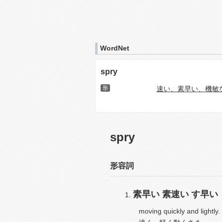
WordNet
spry
形
速い、素早い、機敏
spry
形容詞
素早い
素速い
す早い
moving quickly and lightly.