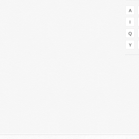
A
I
Q
Y