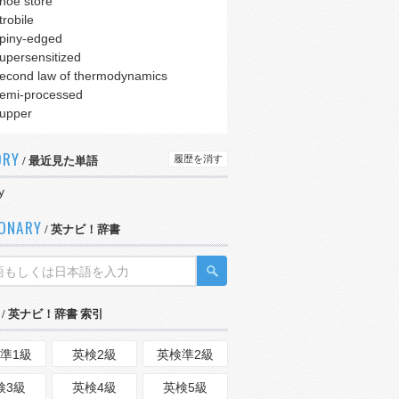
hoe store
trobile
piny-edged
upersensitized
econd law of thermodynamics
emi-processed
upper
ORY
履歴を消す
/ 最近見た単語
y
IONARY
/ 英ナビ！辞書
/ 英ナビ！辞書 索引
準1級
英検2級
英検準2級
検3級
英検4級
英検5級