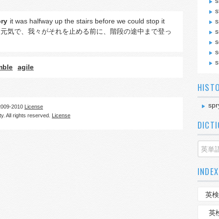
s
s
ry
it was halfway up the stairs before we could stop it
s
も元気で、我々がそれを止める前に、階段の途中まで登っ
s
s
s
s
mble
agile
HIST
spr
09-2010
License
. All rights reserved.
License
DICT
INDEX
英検
英