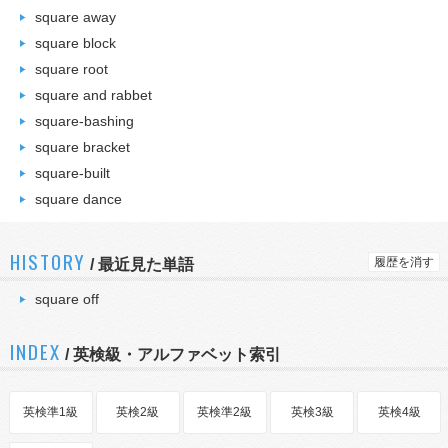
square away
square block
square root
square and rabbet
square-bashing
square bracket
square-built
square dance
HISTORY
履歴を消す
/
最近見た単語
square off
INDEX
/ 英検級・アルファベット索引
英検準1級
英検2級
英検準2級
英検3級
英検4級