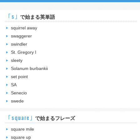
｢s｣
で始まる英単語
squirrel away
swaggerer
swindler
St. Gregory I
sleety
Solanum burbankii
set point
SA
Senecio
swede
｢square｣
で始まるフレーズ
square mile
square up