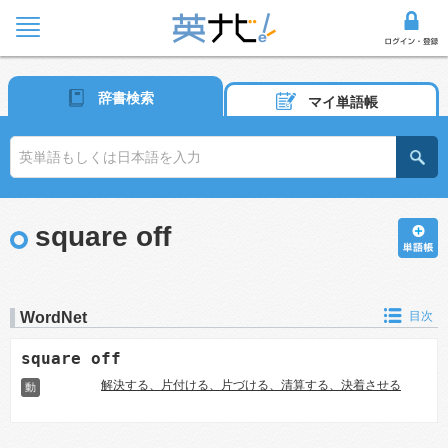
辞書検索
マイ単語帳
square off
WordNet
目次
square off
解決する、片付ける、片づける、清算する、決着させる
動