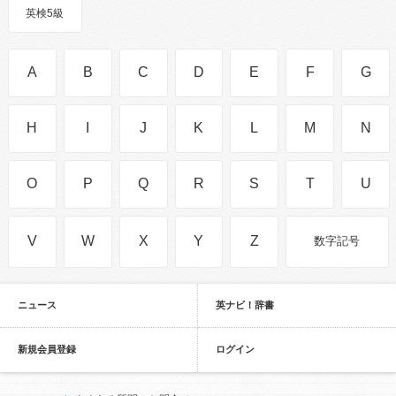
英検5級
A
B
C
D
E
F
G
H
I
J
K
L
M
N
O
P
Q
R
S
T
U
V
W
X
Y
Z
数字記号
ニュース
英ナビ！辞書
新規会員登録
ログイン