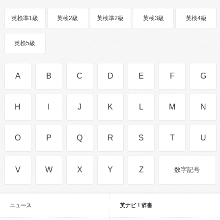
英検準1級
英検2級
英検準2級
英検3級
英検4級
英検5級
A
B
C
D
E
F
G
H
I
J
K
L
M
N
O
P
Q
R
S
T
U
V
W
X
Y
Z
数字記号
ニュース
英ナビ！辞書