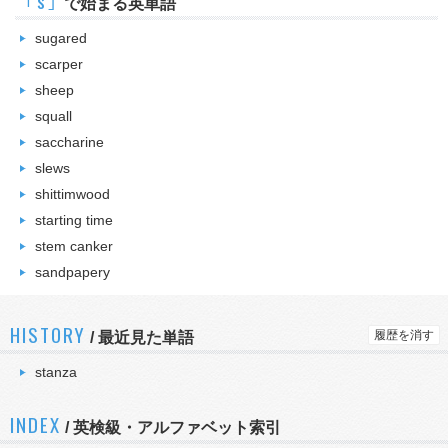
｢s｣
で始まる英単語
sugared
scarper
sheep
squall
saccharine
slews
shittimwood
starting time
stem canker
sandpapery
HISTORY
履歴を消す
/
最近見た単語
stanza
INDEX
/ 英検級・アルファベット索引