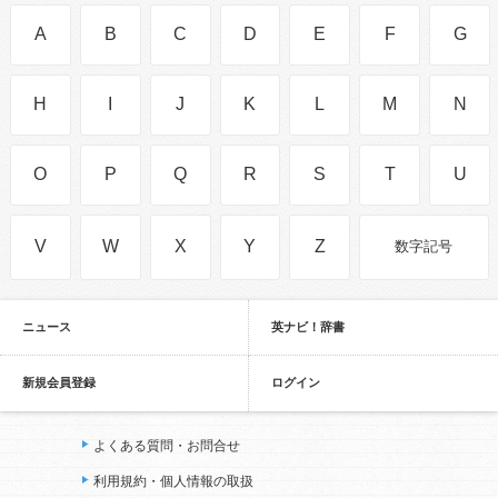
A
B
C
D
E
F
G
H
I
J
K
L
M
N
O
P
Q
R
S
T
U
V
W
X
Y
Z
数字記号
ニュース
英ナビ！辞書
新規会員登録
ログイン
よくある質問・お問合せ
利用規約・個人情報の取扱