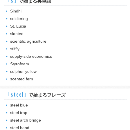
｢s｣
で始まる英単語
Sindhi
soldiering
St. Lucia
slanted
scientific agriculture
stiffly
supply-side economics
Styrofoam
sulphur-yellow
scented fern
｢steel｣
で始まるフレーズ
steel blue
steel trap
steel arch bridge
steel band