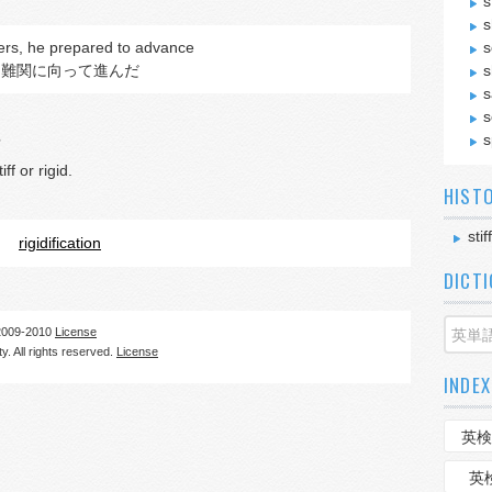
s
s
ers, he prepared to advance
s
、難関に向って進んだ
s
s
s
s
f or rigid.
HIST
sti
rigidification
DICT
09-2010
License
. All rights reserved.
License
INDEX
英検
英