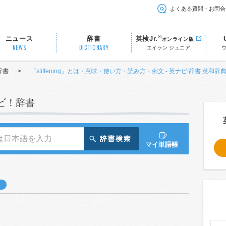
よくある質問・お問合
®
ニュース
辞書
英検Jr.
オンライン版
NEWS
DICTIONARY
エイケン ジュニア
辞書
>
「stiffening」とは・意味・使い方・読み方・例文 - 英ナビ!辞書 英和辞
ナビ！辞書
マイ単語帳