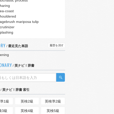
tochastic process
haring
ea-coast
houldered
agebrush mariposa tulip
crutinizer
plashing
ORY
履歴を消す
/ 最近見た単語
ffening
IONARY
/ 英ナビ！辞書
/ 英ナビ！辞書 索引
準1級
英検2級
英検準2級
検3級
英検4級
英検5級