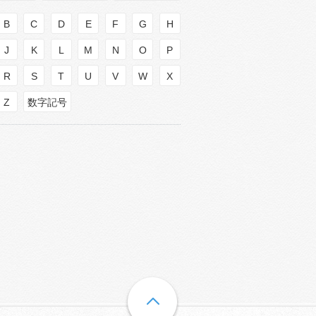
B
C
D
E
F
G
H
J
K
L
M
N
O
P
R
S
T
U
V
W
X
Z
数字記号