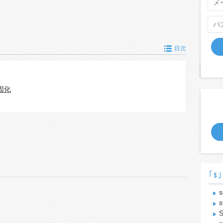
目次
固化
｢s｣
s
s
S