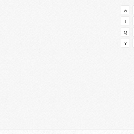
A
I
Q
Y