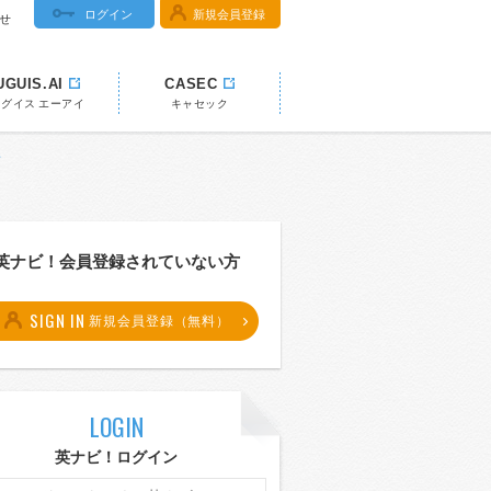
ログイン
新規会員登録
せ
UGUIS.AI
CASEC
ウグイス エーアイ
キャセック
典
英ナビ！会員登録されていない方
SIGN IN
新規会員登録（無料）
LOGIN
英ナビ！ログイン