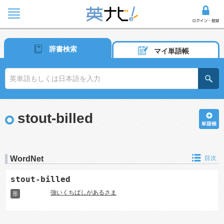
辞書検索
マイ単語帳
stout-billed
WordNet
目次
stout-billed
強いくちばしがあるさま
形