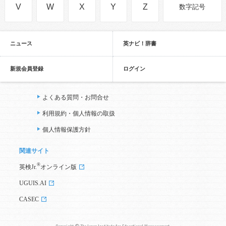
V
W
X
Y
Z
数字記号
ニュース
英ナビ！辞書
新規会員登録
ログイン
よくある質問・お問合せ
利用規約・個人情報の取扱
個人情報保護方針
関連サイト
®
英検Jr.
オンライン版
UGUIS.AI
CASEC