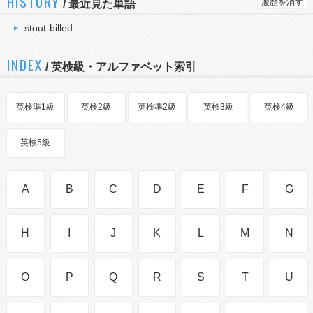
HISTORY
履歴を消す
/
最近見た単語
stout-billed
INDEX
/ 英検級・アルファベット索引
英検準1級
英検2級
英検準2級
英検3級
英検4級
英検5級
A
B
C
D
E
F
G
H
I
J
K
L
M
N
O
P
Q
R
S
T
U