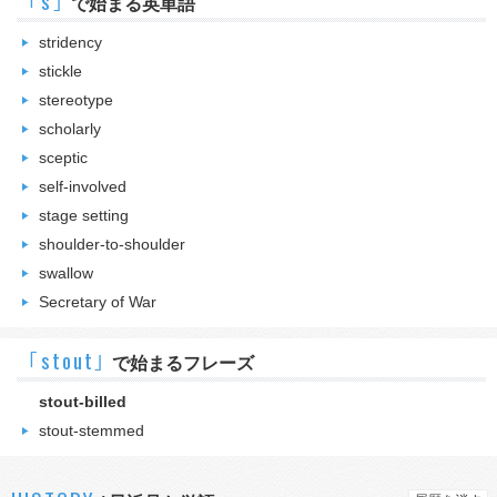
｢s｣
で始まる英単語
stridency
stickle
stereotype
scholarly
sceptic
self-involved
stage setting
shoulder-to-shoulder
swallow
Secretary of War
｢stout｣
で始まるフレーズ
stout-billed
stout-stemmed