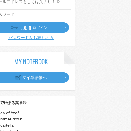
LOGIN
ログイン
パスワードをお忘れの方
MY NOTEBOOK
マイ単語帳へ
で始まる英単語
ea of Azof
immer down
cartella