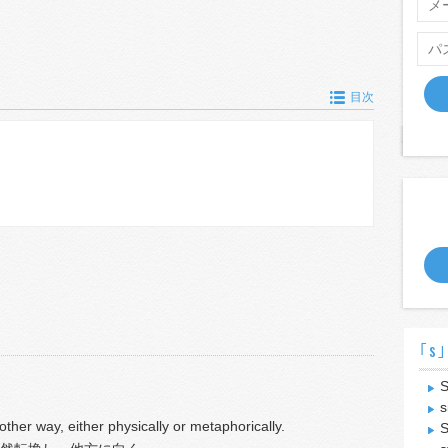
目次
｢s｣
S
s
other way, either physically or metaphorically.
S