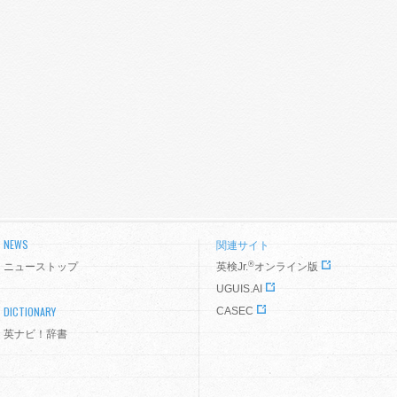
NEWS
関連サイト
®
ニューストップ
英検Jr.
オンライン版
UGUIS.AI
DICTIONARY
CASEC
英ナビ！辞書