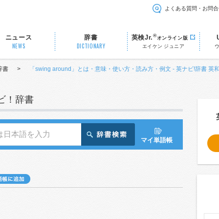
よくある質問・お問合
®
ニュース
辞書
英検Jr.
オンライン版
NEWS
DICTIONARY
エイケン ジュニア
辞書
>
「swing around」とは・意味・使い方・読み方・例文 - 英ナビ!辞書 英
ナビ！辞書
マイ単語帳