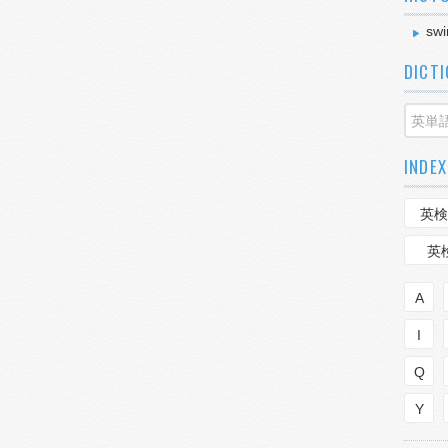
swi
DICT
INDEX
英検
英
A
I
Q
Y