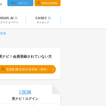
ログイン
新規会員登録
せ
UGUIS.AI
CASEC
ウグイス エーアイ
キャセック
和辞典
英ナビ！会員登録されていない方
SIGN IN
新規会員登録（無料）
LOGIN
英ナビ！ログイン