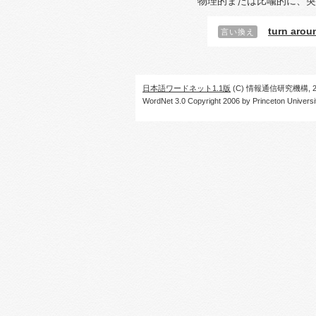
物理的または比喩的に、突
turn arou
言い換え
日本語ワードネット1.1版
(C) 情報通信研究機構, 20
WordNet 3.0 Copyright 2006 by Princeton University