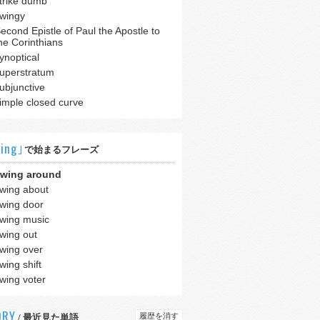
trike dumb
wingy
econd Epistle of Paul the Apostle to
he Corinthians
ynoptical
uperstratum
ubjunctive
imple closed curve
ing｣
で始まるフレーズ
wing around
wing about
wing door
wing music
wing out
wing over
wing shift
wing voter
ORY
履歴を消す
/ 最近見た単語