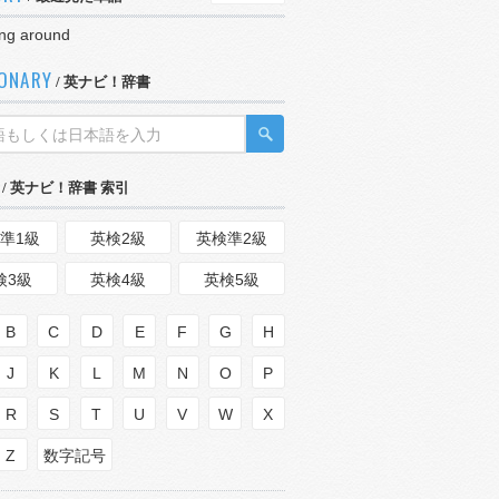
ng around
IONARY
/ 英ナビ！辞書
/ 英ナビ！辞書 索引
準1級
英検2級
英検準2級
検3級
英検4級
英検5級
B
C
D
E
F
G
H
J
K
L
M
N
O
P
R
S
T
U
V
W
X
Z
数字記号