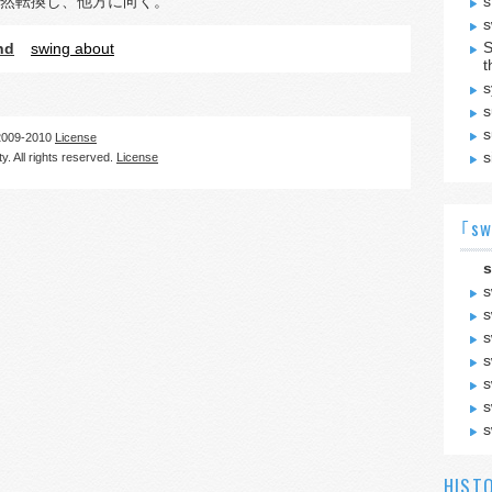
然転換し、他方に向く。
s
s
S
nd
swing about
t
s
s
s
09-2010
License
s
. All rights reserved.
License
｢sw
s
s
s
s
s
s
s
s
HIST