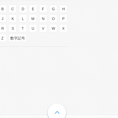
B
C
D
E
F
G
H
J
K
L
M
N
O
P
R
S
T
U
V
W
X
Z
数字記号