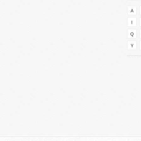
A
I
Q
Y