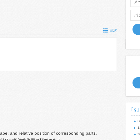
目次
｢s｣
s
s
shape, and relative position of corresponding parts.