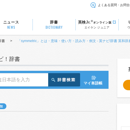
よくある質問・お問合
®
ニュース
辞書
英検Jr.
オンライン版
NEWS
DICTIONARY
エイケン ジュニア
辞書
>
「symmetric」とは・意味・使い方・読み方・例文 - 英ナビ!辞書 英和辞
ナビ！辞書
マイ単語帳