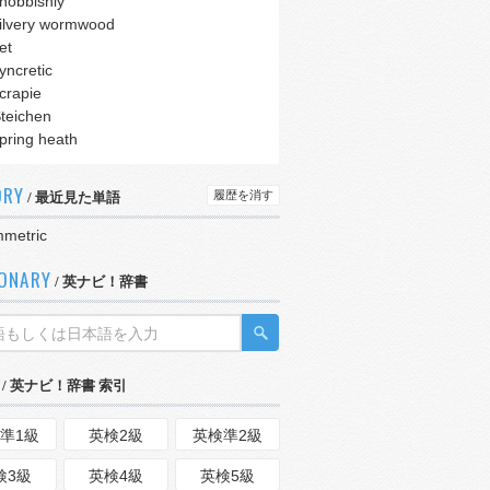
nobbishly
ilvery wormwood
et
yncretic
crapie
teichen
pring heath
ORY
履歴を消す
/ 最近見た単語
metric
IONARY
/ 英ナビ！辞書
/ 英ナビ！辞書 索引
準1級
英検2級
英検準2級
検3級
英検4級
英検5級