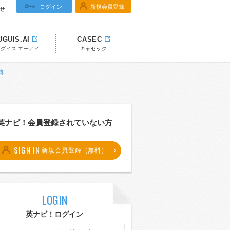
ログイン
新規会員登録
せ
UGUIS.AI
CASEC
ウグイス エーアイ
キャセック
典
英ナビ！会員登録されていない方
SIGN IN
新規会員登録（無料）
LOGIN
英ナビ！ログイン