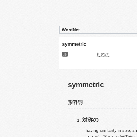
WordNet
symmetric
形
対称の
symmetric
形容詞
対称の
having similarity in size, 