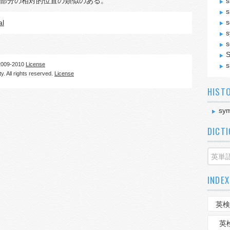
部分の相対的位置の類似のある。
s
s
s
al
s
s
S
09-2010
License
s
. All rights reserved.
License
HIST
sym
DICT
INDEX
英検
英