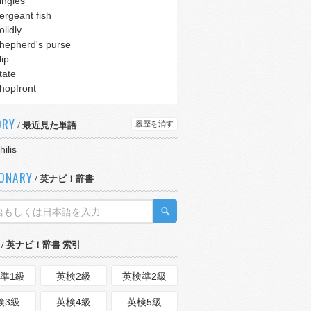
ingles
ergeant fish
olidly
hepherd's purse
lip
tate
hopfront
ORY
履歴を消す
/ 最近見た単語
hilis
IONARY
/ 英ナビ！辞書
/ 英ナビ！辞書 索引
準1級
英検2級
英検準2級
検3級
英検4級
英検5級