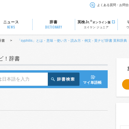
よくある質問・お問合
®
ニュース
辞書
英検Jr.
オンライン版
NEWS
DICTIONARY
エイケン ジュニア
辞書
>
「syphilis」とは・意味・使い方・読み方・例文 - 英ナビ!辞書 英和辞典
ナビ！辞書
マイ単語帳