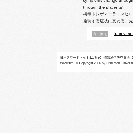
symptoms change through p
through the placenta).
梅毒トレポネーラ・スピロ
発現する症状は変わる。先
lues vene
言い換え
日本語ワードネット1.1版
(C) 情報通信研究機構, 20
WordNet 3.0 Copyright 2006 by Princeton University