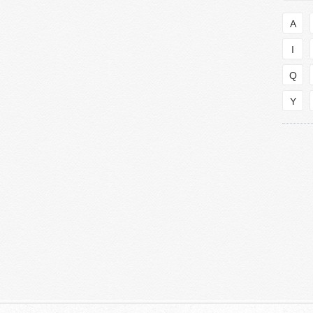
A
I
Q
Y