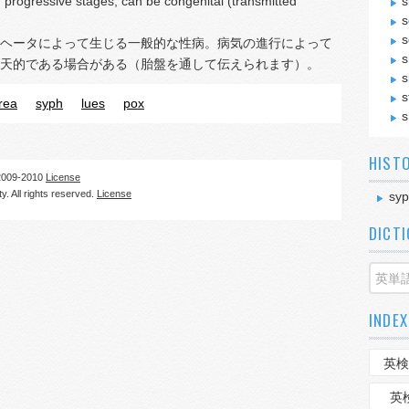
rogressive stages; can be congenital (transmitted
s
s
s
ヘータによって生じる一般的な性病。病気の進行によって
s
天的である場合がある（胎盤を通して伝えられます）。
s
s
rea
syph
lues
pox
s
HIST
09-2010
License
. All rights reserved.
License
syp
DICT
INDEX
英検
英