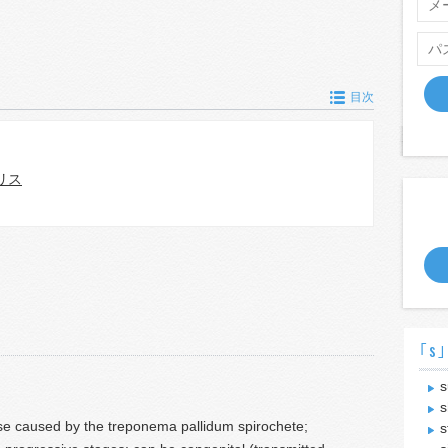
目次
リス
｢s｣
s
s
e caused by the treponema pallidum spirochete;
s