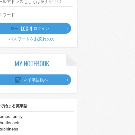
LOGIN
ログイン
パスワードをお忘れの方
MY NOTEBOOK
マイ単語帳へ
で始まる英単語
umac family
huttlecock
tubbiness