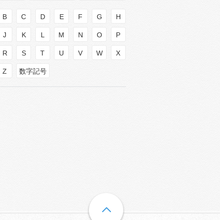
B
C
D
E
F
G
H
J
K
L
M
N
O
P
R
S
T
U
V
W
X
Z
数字記号