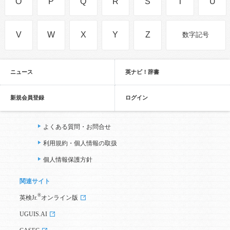
O
P
Q
R
S
T
U
V
W
X
Y
Z
数字記号
ニュース
英ナビ！辞書
新規会員登録
ログイン
よくある質問・お問合せ
利用規約・個人情報の取扱
個人情報保護方針
関連サイト
®
英検Jr.
オンライン版
UGUIS.AI