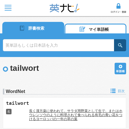
辞書検索
マイ単語帳
tailwort
WordNet
目次
tailwort
長く漢方薬に使われて、サラダ用野菜として生で、またはホ
名
ウレンソウのように料理されて食べられる有毛の青い花をつ
けるヨーロッパの一年の草の葉