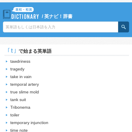
/
英ナビ！辞書
｢t｣
で始まる英単語
tawdriness
tragedy
take in vain
temporal artery
true slime mold
tank suit
Tribonema
toiler
temporary injunction
time note