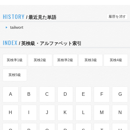
HISTORY
履歴を消す
/
最近見た単語
tailwort
INDEX
/ 英検級・アルファベット索引
英検準1級
英検2級
英検準2級
英検3級
英検4級
英検5級
A
B
C
D
E
F
G
H
I
J
K
L
M
N