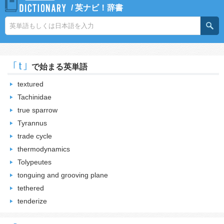
/
英ナビ！辞書
｢t｣
で始まる英単語
textured
Tachinidae
true sparrow
Tyrannus
trade cycle
thermodynamics
Tolypeutes
tonguing and grooving plane
tethered
tenderize