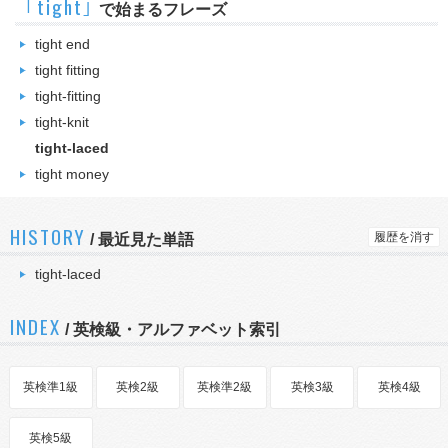
｢tight｣
で始まるフレーズ
tight end
tight fitting
tight-fitting
tight-knit
tight-laced
tight money
HISTORY
履歴を消す
/
最近見た単語
tight-laced
INDEX
/ 英検級・アルファベット索引
英検準1級
英検2級
英検準2級
英検3級
英検4級
英検5級