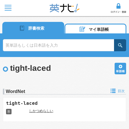
辞書検索
マイ単語帳
tight-laced
WordNet
目次
tight-laced
しかつめらしい
形