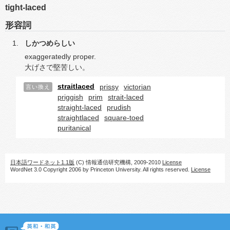
tight-laced
形容詞
しかつめらしい
exaggeratedly proper.
大げさで堅苦しい。
straitlaced
prissy
victorian
言い換え
priggish
prim
strait-laced
straight-laced
prudish
straightlaced
square-toed
puritanical
日本語ワードネット1.1版
(C) 情報通信研究機構, 2009-2010
License
WordNet 3.0 Copyright 2006 by Princeton University. All rights reserved.
License