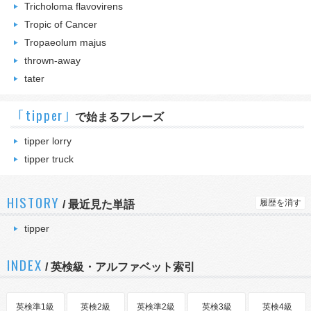
Tricholoma flavovirens
Tropic of Cancer
Tropaeolum majus
thrown-away
tater
｢tipper｣
で始まるフレーズ
tipper lorry
tipper truck
HISTORY
履歴を消す
/
最近見た単語
tipper
INDEX
/ 英検級・アルファベット索引
英検準1級
英検2級
英検準2級
英検3級
英検4級