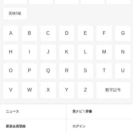
英検5級
A
B
C
D
E
F
G
H
I
J
K
L
M
N
O
P
Q
R
S
T
U
V
W
X
Y
Z
数字記号
ニュース
英ナビ！辞書
新規会員登録
ログイン