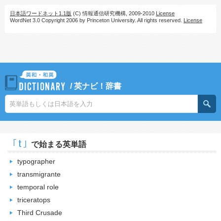
日本語ワードネット1.1版
(C) 情報通信研究機構, 2009-2010
License
WordNet 3.0 Copyright 2006 by Princeton University. All rights reserved.
License
/
英ナビ！辞書
｢t｣
で始まる英単語
typographer
transmigrante
temporal role
triceratops
Third Crusade